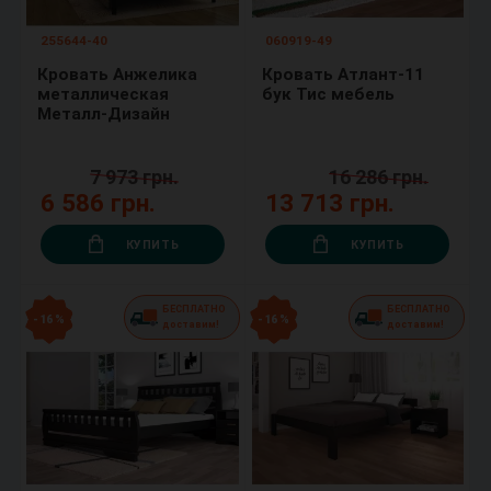
255644-40
060919-49
Кровать Анжелика
Кровать Атлант-11
металлическая
бук Тис мебель
Металл-Дизайн
7 973 грн.
16 286 грн.
6 586 грн.
13 713 грн.
КУПИТЬ
КУПИТЬ
БЕСПЛАТНО
БЕСПЛАТНО
- 16 %
- 16 %
доставим!
доставим!