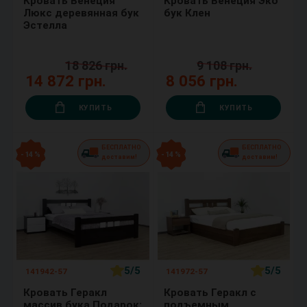
Кровать Венеция
Кровать Венеция Эко
Люкс деревянная бук
бук Клен
Эстелла
18 826 грн.
9 108 грн.
14 872 грн.
8 056 грн.
КУПИТЬ
КУПИТЬ
БЕСПЛАТНО
БЕСПЛАТНО
- 14 %
- 14 %
доставим!
доставим!
5/5
5/5
141942-57
141972-57
Кровать Геракл
Кровать Геракл с
массив бука Подарок:
подъемным