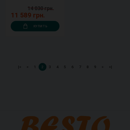
14 030 грн.
11 589 грн.
КУПИТЬ
|<
<
1
2
3
4
5
6
7
8
9
>
>|