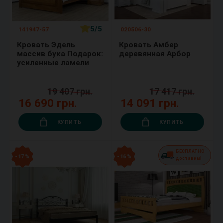
5/5
141947-57
020506-30
Кровать Эдель
Кровать Амбер
массив бука Подарок:
деревянная Арбор
усиленные ламели
19 407 грн.
17 417 грн.
16 690 грн.
14 091 грн.
КУПИТЬ
КУПИТЬ
БЕСПЛАТНО
- 17 %
- 16 %
доставим!