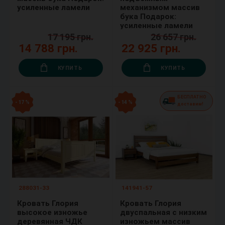
усиленные ламели
механизмом массив
бука Подарок:
усиленные ламели
17 195 грн.
26 657 грн.
14 788 грн.
22 925 грн.
КУПИТЬ
КУПИТЬ
БЕСПЛАТНО
- 17 %
- 14 %
доставим!
288031-33
141941-57
Кровать Глория
Кровать Глория
высокое изножье
двуспальная с низким
деревянная ЧДК
изножьем массив