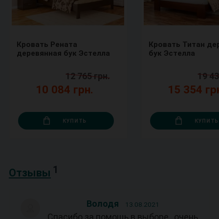
Кровать Рената
Кровать Титан де
деревянная бук Эстелла
бук Эстелла
12 765 грн.
19 43
10 084 грн.
15 354 гр
КУПИТЬ
КУПИТЬ
1
Отзывы
Володя
13.08.2021
Спасибо за помощь в выборе , очень