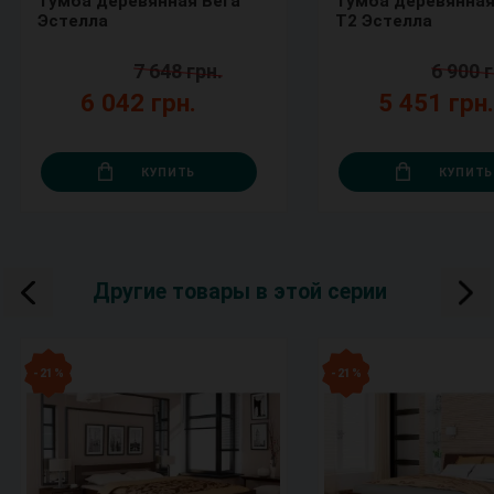
Тумба деревянная Вега
Тумба деревянная
Эстелла
Т2 Эстелла
7 648 грн.
6 900 г
6 042 грн.
5 451 грн
КУПИТЬ
КУПИТЬ
Другие товары в этой серии
- 21 %
- 21 %