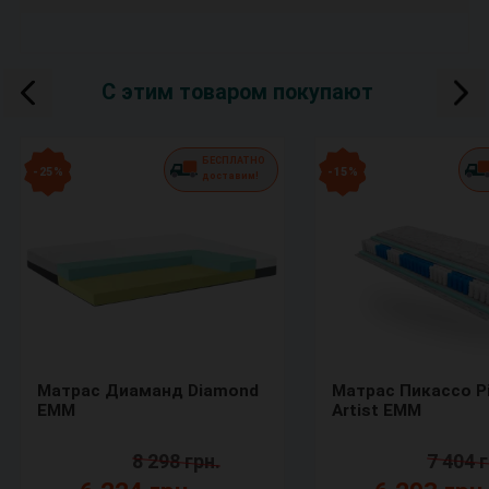
С этим товаром покупают
БЕСПЛАТНО
- 25 %
- 15 %
доставим!
Матрас Диаманд Diamond
Матрас Пикассо P
ЕММ
Artist ЕММ
8 298 грн.
7 404 г