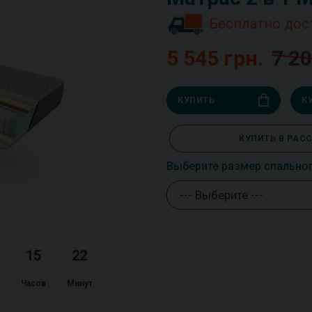
Бесплатно дос
5 545 грн.
7 20
КУПИТЬ
К
КУПИТЬ В РАС
Выберите размер спально
--- Выберите ---
1
5
2
2
Часов
Минут