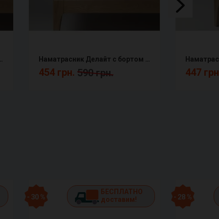
с бортом натяжной непромокаемый AF
Наматрасник Делайт с бортом натяжной непромокаемый DF
454 грн.
447 грн
590 грн.
БЕСПЛАТНО
- 30 %
- 28 %
доставим!