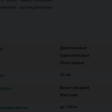
ственную ортопедическую
Двуспальные
ов
Односпальные
Полуторные
20 см
са
Выше средней
траса
Жесткие
до 140 кг
пальное место