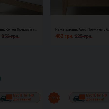
Наматрасник Котон Премиум с бортом натяжной непромокаемый COTPRF
Наматрасник Арес Премиум 
.
482 грн.
852 грн.
625 грн.
и
БЕСПЛАТНО
БЕСПЛАТНО
- 35 %
доставим!
доставим!