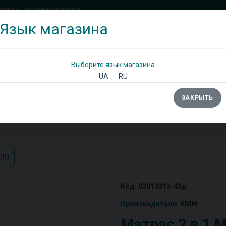
ОЗВРАТ
УСЛОВИЯ ПОКУПКИ
Язык магазина
(097) 338 71 54
(066) 483 71 25
Позвоните мне!
Выберите язык магазина
UA
RU
ЗАКРЫТЬ
Ы
ШКАФЫ
ДИВАНЫ
ТУМБЫ/КОМОДЫ
(0)
Код: 03014313-43д
Производитель:
КММ
Матрас 2 в 1 