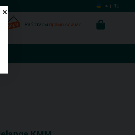
RU
|
UA
×
Работаем
прямо сейчас.
Melange КММ