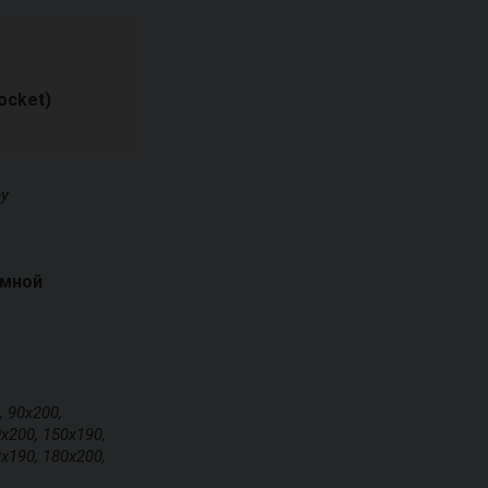
ocket)
ру
умной
, 90х200,
х200, 150х190,
х190, 180х200,