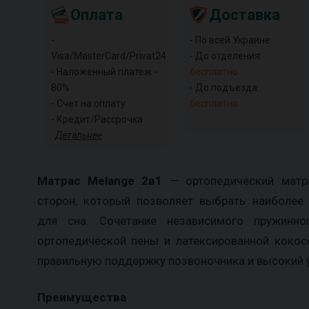
Оплата
Доставка
-
- По всей Украине
Visa/MasterCard/Privat24
- До отделения:
- Наложенный платеж -
бесплатно
80%
- До подъезда:
- Счет на оплату
бесплатно
- Кредит/Рассрочка
Детальнее
Матрас Melange 2в1
— ортопедический матр
сторон, который позволяет выбрать наиболее
для сна. Сочетание независимого пружинног
ортопедической пены и латексированной кокос
правильную поддержку позвоночника и высокий 
Преимущества