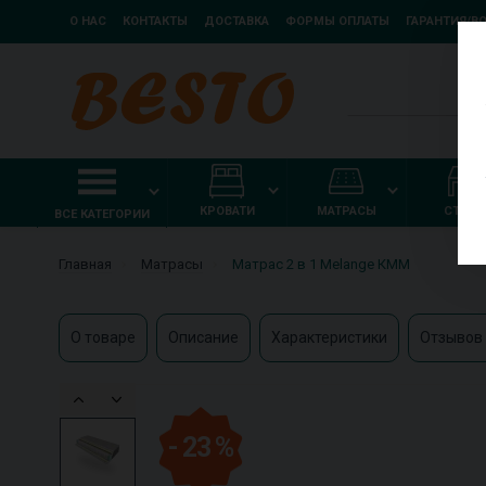
О НАС
КОНТАКТЫ
ДОСТАВКА
ФОРМЫ ОПЛАТЫ
ГАРАНТИЯ/В
КРОВАТИ
МАТРАСЫ
СТОЛ
ВСЕ КАТЕГОРИИ
Главная
Матрасы
Матрас 2 в 1 Melange КММ
О товаре
Описание
Характеристики
Отзывов 
- 23 %