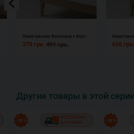
Наматрасник Фулковер с бортом натяжной непромокаемый FCF
378 грн.
656 грн
491 грн.
Другие товары в этой сери
БЕСПЛАТНО
- 25 %
- 38 %
доставим!