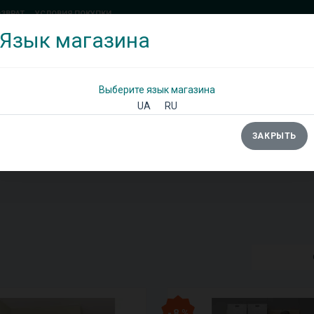
ОЗВРАТ
УСЛОВИЯ ПОКУПКИ
Язык магазина
(097) 338 71 54
(066) 483 71 25
Позвоните мне!
Выберите язык магазина
UA
RU
ЗАКРЫТЬ
Ы
ШКАФЫ
ДИВАНЫ
ТУМБЫ/КОМОДЫ
- 8 %