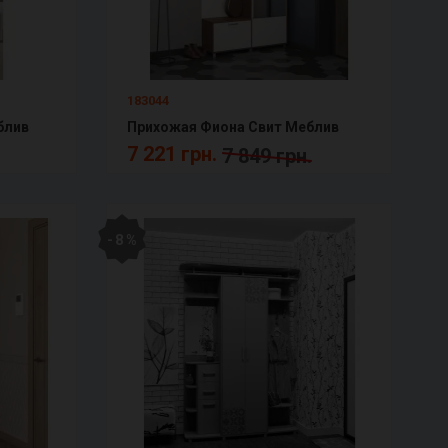
183044
блив
Прихожая Фиона Свит Меблив
7 221 грн.
7 849 грн.
- 8 %