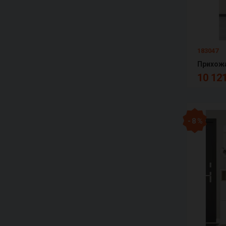
183047
Прихожа
10 121
- 8 %