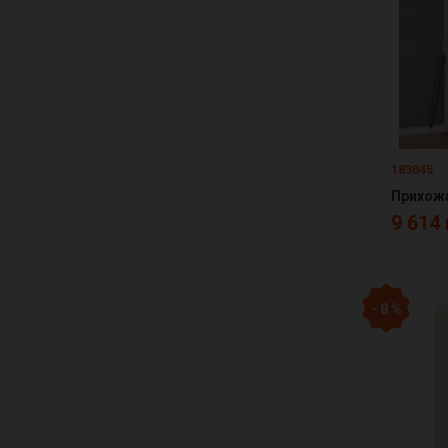
183045
Прихожа
9 614 
- 8 %