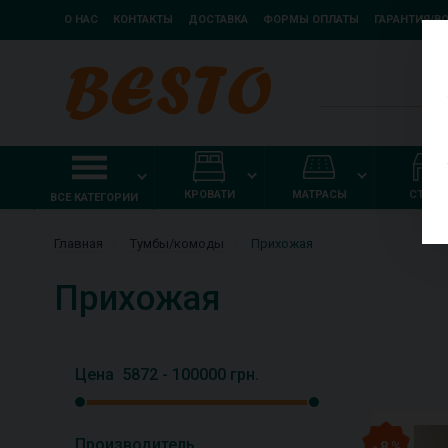
О НАС
КОНТАКТЫ
ДОСТАВКА
ФОРМЫ ОПЛАТЫ
ГАРАНТИЯ/В
КРОВАТИ
МАТРАСЫ
СТОЛ
ВСЕ КАТЕГОРИИ
Главная
Тумбы/комоды
Прихожая
Прихожая
Цена
5872
-
100000
грн.
Производитель
- 8 %