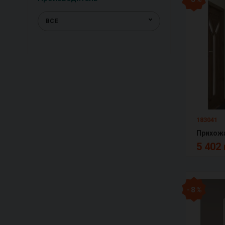
ВСЕ
183041
Прихож
5 402 
- 8 %