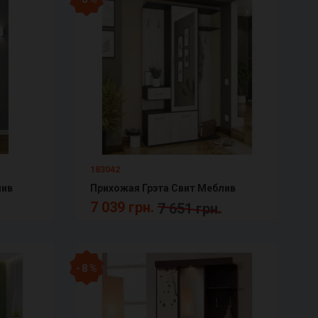
183042
лив
Прихожая Грэта Свит Меблив
7 039 грн.
7 651 грн.
- 8 %