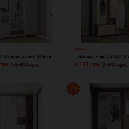
183043
я Каролина Свит Меблив
Прихожая Реприза Свит М
грн.
8 141 грн.
10 450 грн.
8 849 грн.
- 8 %