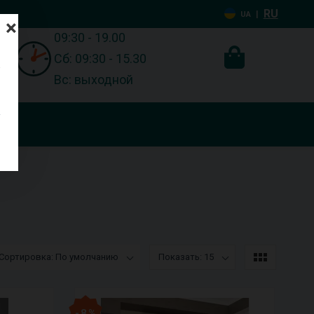
RU
|
UA
×
09:30 - 19.00
Сб: 09:30 - 15.30
Вс: выходной
Сортировка: По умолчанию
Показать: 15
- 8 %