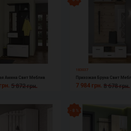
183037
ая Амина Свит Меблив
Прихожая Бруна Свит Меб
грн.
7 984 грн.
5 872 грн.
8 678 грн.
- 8 %