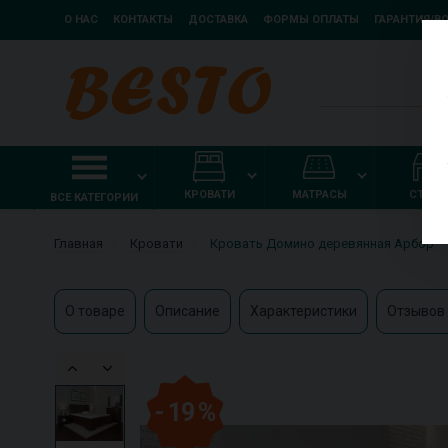
О НАС
КОНТАКТЫ
ДОСТАВКА
ФОРМЫ ОПЛАТЫ
ГАРАНТИЯ/В
КРОВАТИ
МАТРАСЫ
СТОЛ
ВСЕ КАТЕГОРИИ
Главная
Кровати
Кровать Домино деревянная Арбор
О товаре
Описание
Характеристики
Отзывов 
- 19 %