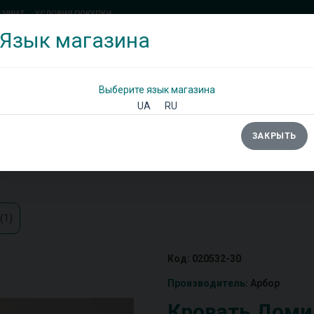
ОЗВРАТ
УСЛОВИЯ ПОКУПКИ
Язык магазина
(097) 338 71 54
(066) 483 71 25
Позвоните мне!
Выберите язык магазина
UA
RU
ЗАКРЫТЬ
Ы
ШКАФЫ
ДИВАНЫ
ТУМБЫ/КОМОДЫ
(1)
Код: 020532-30
Производитель:
Арбор
Кровать Доми