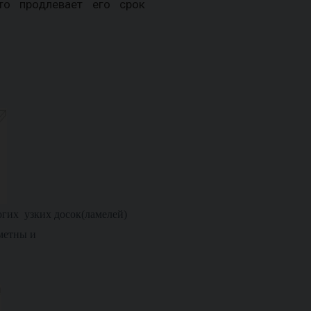
то продлевает его срок
огих узких досок(ламелей)
аметны и