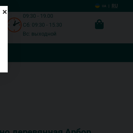
RU
|
UA
×
09:30 - 19.00
Сб: 09:30 - 15.30
Вс: выходной
но деревянная Арбор