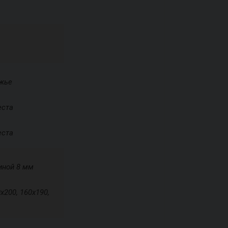
ожье
еста
еста
иной 8 мм
х200, 160х190,