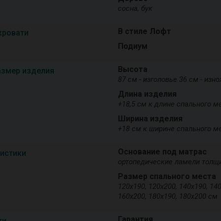
сосна, бук
В стиле Лофт
кровати
Подиум
Высота
азмер изделия
87 см - изголовье 36 см - изн
Длина изделия
+18,5 см к длине спального м
Ширина изделия
+18 см к ширине спального м
Основание под матрас
ристики
ортопедические ламели толщ
Размер спального места
120х190, 120х200, 140х190, 140
160х200, 180х190, 180х200 см
Гарантия
ки