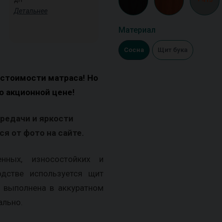
Детальнее
Материал
Сосна
Щит бука
 стоимости матраса! Но
о акционной цене!
ередачи и яркости
я от фото на сайте.
нных, износостойких и
одстве используется щит
; выполнена в аккуратном
ально.