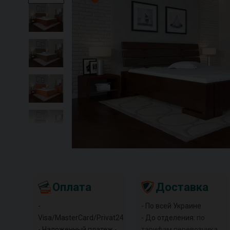
Оплата
Доставка
-
- По всей Украине
Visa/MasterCard/Privat24
- До отделения:
по
- Наложенный платеж -
тарифам перевозчика