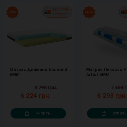
БЕСПЛАТНО
- 25 %
- 15 %
доставим!
Матрас Диаманд Diamond
Матрас Пикассо P
ЕММ
Artist ЕММ
8 298 грн.
7 404 г
6 224 грн.
6 293 грн
КУПИТЬ
КУПИТЬ