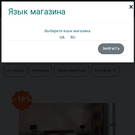
×
Язык магазина
Выберите язык магазина
Кровати
Матрасы
Столы
UA
RU
Главная
Кровати
ЗАКРЫТЬ
Кровать Дали деревянная Арбор
О товаре
Описание
Характеристики
Отзывов (1)
- 19 %