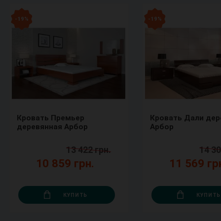
- 19 %
- 19 %
Кровать Премьер
Кровать Дали дер
деревянная Арбор
Арбор
13 422 грн.
14 30
10 859 грн.
11 569 гр
КУПИТЬ
КУПИТЬ