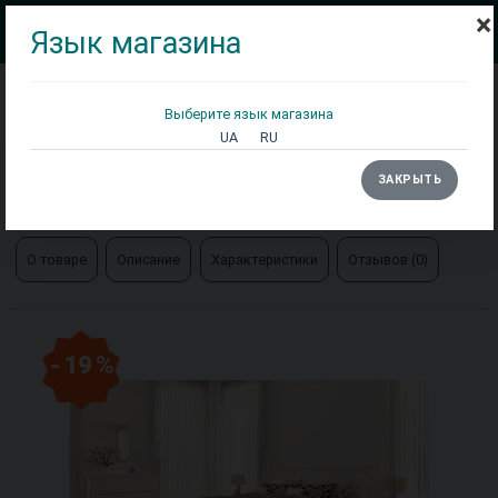
×
Язык магазина
Выберите язык магазина
Кровати
Матрасы
Столы
UA
RU
Главная
Кровати
ЗАКРЫТЬ
Кровать Венеция деревянная Арбор
О товаре
Описание
Характеристики
Отзывов (0)
- 19 %