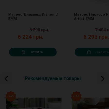
Матрас Диаманд Diamond
Матрас Пикассо P
ЕММ
Artist ЕММ
8 298 грн.
7 404 г
6 224 грн.
6 293 грн
КУПИТЬ
КУПИТЬ
Рекомендуемые товары
- 19 %
- 19 %