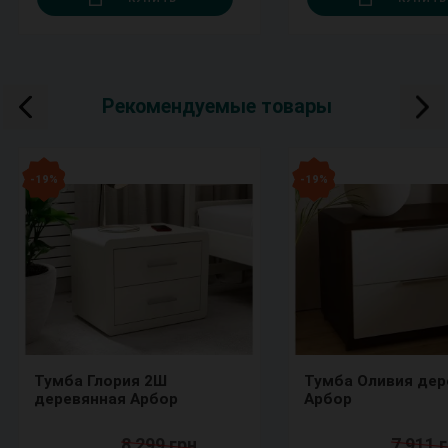
Рекомендуемые товары
- 19 %
- 19 %
Тумба Глория 2Ш
Тумба Оливия деревянная
деревянная Арбор
Арбор
8 299 грн.
7 911 г