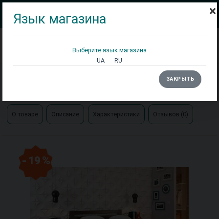
×
Язык магазина
Выберите язык магазина
Кровати
Матрасы
Столы
UA
RU
Главная
Кровати
ЗАКРЫТЬ
Кровать Симфония деревянная Арбор
О товаре
Описание
Характеристики
Отзывов (0)
- 19 %