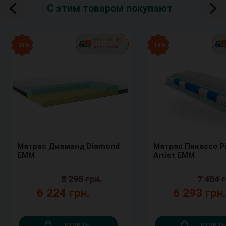
С этим товаром покупают
БЕСПЛАТНО
- 25 %
- 15 %
доставим!
Матрас Диаманд Diamond
Матрас Пикассо P
ЕММ
Artist ЕММ
8 298 грн.
7 404 г
6 224 грн.
6 293 грн
КУПИТЬ
КУПИТЬ