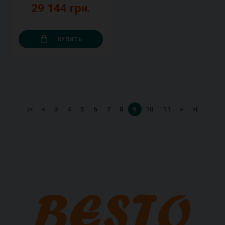
29 144 грн.
КУПИТЬ
|<
<
3
4
5
6
7
8
9
10
11
>
>|