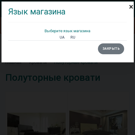
×
Язык магазина
Сортировка:
Фильтр здесь!
По умолчанию
Выберите язык магазина
UA
RU
Кровати
Матрасы
Столы
ЗАКРЫТЬ
Главная
Кровати
Полуторные кровати
Полуторные кровати