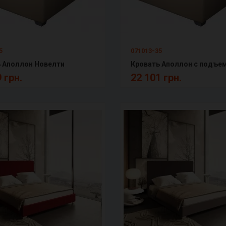
5
071013-35
 Аполлон Новелти
 грн.
22 101 грн.