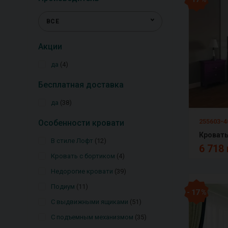
ВСЕ
Акции
да
4
Бесплатная доставка
да
38
255603-4
Особенности кровати
В стиле Лофт
12
6 718 
Кровать с бортиком
4
Недорогие кровати
39
Подиум
11
- 17 %
С выдвижными ящиками
51
С подъемным механизмом
35