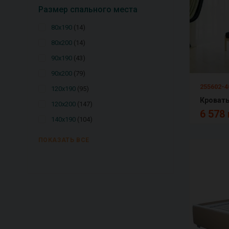
Размер спального места
80х190
14
80х200
14
90х190
43
90х200
79
255602-4
120х190
95
120х200
147
6 578 
140х190
104
ПОКАЗАТЬ ВСЕ