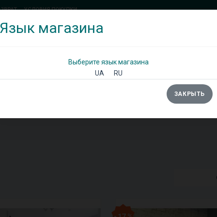
ОЗВРАТ
УСЛОВИЯ ПОКУПКИ
Язык магазина
(097) 338 71 54
(066) 483 71 25
Позвоните мне!
Выберите язык магазина
UA
RU
ЗАКРЫТЬ
Ы
ШКАФЫ
ДИВАНЫ
ТУМБЫ/КОМОДЫ
- 17 %