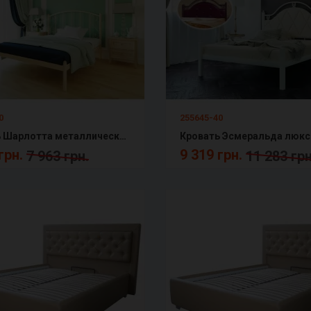
0
255645-40
Кровать Шарлотта металлическая Металл-Дизайн
грн.
9 319 грн.
7 963 грн.
11 283 грн