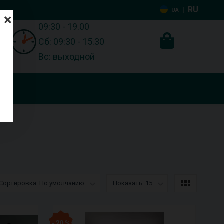
RU
|
UA
×
09:30 - 19.00
Сб: 09:30 - 15.30
Вс: выходной
Сортировка: По умолчанию
Показать: 15
- 20 %