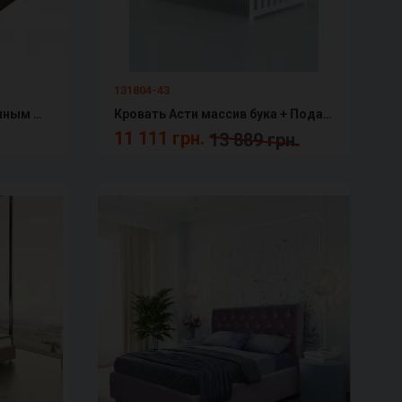
131804-43
Кровать Аполлон с подъемным механизмом Новелти
Кровать Асти массив бука + Подарок: усиленные ламели детская/подростковая
11 111 грн.
13 889 грн.