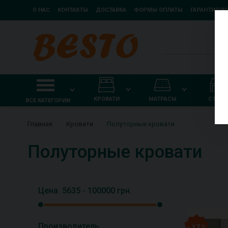
О НАС
КОНТАКТЫ
ДОСТАВКА
ФОРМЫ ОПЛАТЫ
ГАРАНТИЯ/В
КРОВАТИ
МАТРАСЫ
СТОЛ
ВСЕ КАТЕГОРИИ
Главная
Кровати
Полуторные кровати
Полуторные кровати
Цена
5635
-
100000
грн.
Производитель
- 17 %