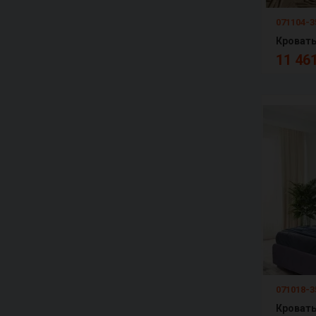
071104-3
Кровать
11 461
071018-3