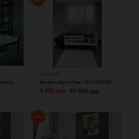
131825-43
Кровать Франческа металлическая Металл-Дизайн
Кровать Хюго Плюс 120*190(200) массив бука + Подарок: усиленные ламели детская/подростковая
9 855 грн.
12 318 грн.
- 17 %