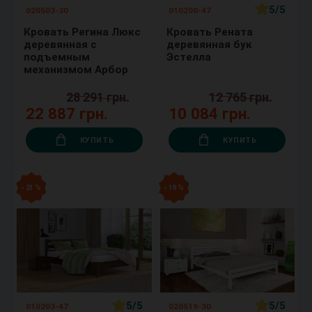
5/5
020503-30
010200-47
Кровать Регина Люкс
Кровать Рената
деревянная с
деревянная бук
подъемным
Эстелла
механизмом Арбор
28 291 грн.
12 765 грн.
22 887 грн.
10 084 грн.
КУПИТЬ
КУПИТЬ
- 21 %
- 19 %
5/5
5/5
010203-47
020519-30