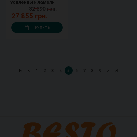
усиленные ламели
32 390 грн.
27 855 грн.
КУПИТЬ
|<
<
1
2
3
4
5
6
7
8
9
>
>|