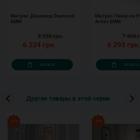
Матрас Диаманд Diamond
Матрас Пикассо P
ЕММ
Artist ЕММ
8 298 грн.
7 404 г
6 224 грн.
6 293 грн
КУПИТЬ
КУПИТЬ
Другие товары в этой серии
- 17 %
- 17 %