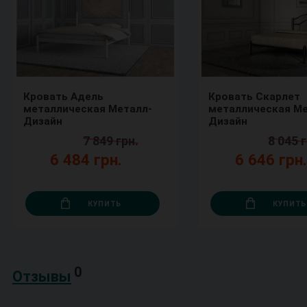
Кровать Адель
Кровать Скарлет
металлическая Металл-
металлическая Ме
Дизайн
Дизайн
7 849 грн.
8 045 г
6 484 грн.
6 646 грн
КУПИТЬ
КУПИТЬ
0
Отзывы