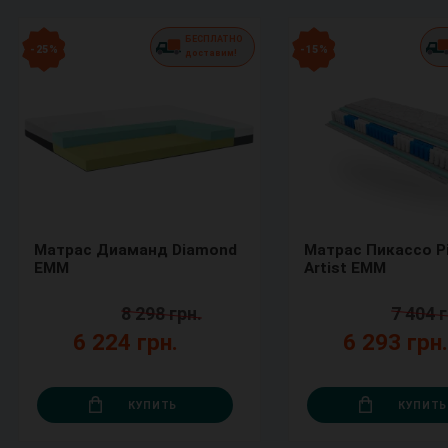
БЕСПЛАТНО
- 25 %
- 15 %
доставим!
Матрас Диаманд Diamond
Матрас Пикассо P
ЕММ
Artist ЕММ
8 298 грн.
7 404 г
6 224 грн.
6 293 грн
КУПИТЬ
КУПИТЬ