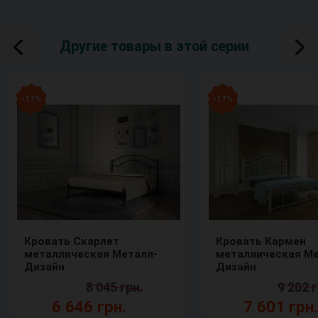
Другие товары в этой серии
- 17 %
- 17 %
Кровать Скарлет
Кровать Кармен
металлическая Металл-
металлическая Ме
Дизайн
Дизайн
8 045 грн.
9 202 г
6 646 грн.
7 601 грн