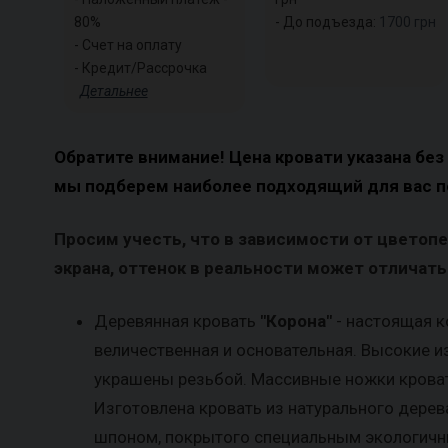
80%
- До подъезда:
1700
грн
- Счет на оплату
- Кредит/Рассрочка
Детальнее
Обратите внимание! Цена кровати указана без
мы подберем наиболее подходящий для вас п
Просим учесть, что в зависимости от цветоп
экрана, оттенок в реальности может отличатьс
Деревянная кровать
"Корона"
- настоящая к
величественная и основательная. Высокие и
украшены резьбой. Массивные ножки кроват
Изготовлена кровать из натурального дерев
шпоном, покрытого специальным экологичн