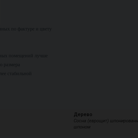
нных по фактуре и цвету
ных помещений лучше
о размера
лее стабильной
Дерево
Сосна (еврощит) шпонирован
шпоном