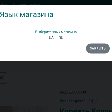
ОЗВРАТ
УСЛОВИЯ ПОКУПКИ
Язык магазина
(097) 338 71 54
(066) 483 71 25
Позвоните мне!
Выберите язык магазина
UA
RU
ЗАКРЫТЬ
Ы
ШКАФЫ
ДИВАНЫ
ТУМБЫ/КОМОДЫ
(0)
Код: 288006-33
Производитель:
ЧДК
Кровать Коро