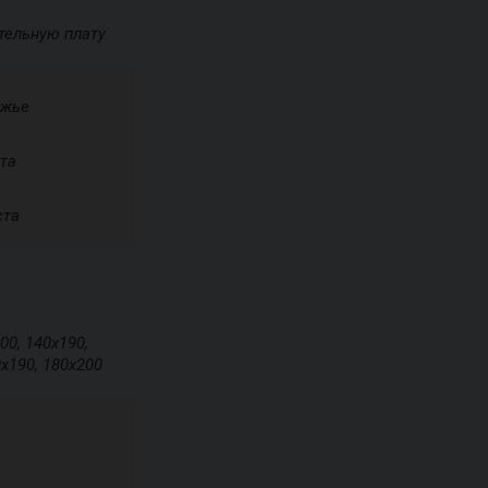
тельную плату
ожье
ста
ста
00, 140х190,
0х190, 180х200