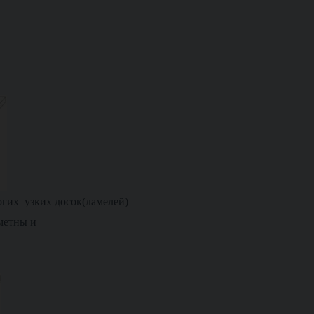
огих узких досок(ламелей)
аметны и