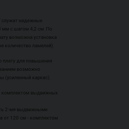
"
служат надежные
мм с шагом 4,2 см. По
лату возможна установка
е количество ламелей).
ю плату для повышения
нованием возможно
ы (усиленный каркас).
ь комплектом выдвижных
ить 2-мя выдвижными
а от 120 см - комплектом