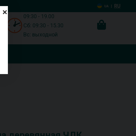
RU
|
UA
×
09:30 - 19.00
Сб: 09:30 - 15.30
Вс: выходной
на деревянная ЧДК