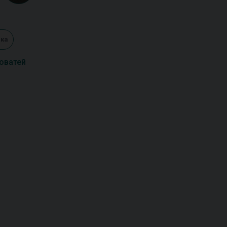
ка
оватей