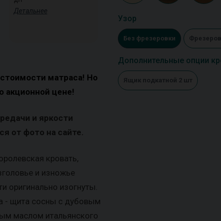
Детальнее
Узор
Без фрезеровки
Фрезеров
Дополнительные опции кр
 стоимости матраса! Но
Ящик подкатной 2 шт
о акционной цене!
ередачи и яркости
я от фото на сайте.
оролевская кровать,
зголовье и изножье
и оригинально изогнуты.
а - щита сосны с дубовым
ым маслом итальянского