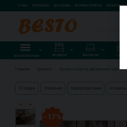
О НАС
КОНТАКТЫ
ДОСТАВКА
ФОРМЫ ОПЛАТЫ
ГАРАНТИЯ/В
КРОВАТИ
МАТРАСЫ
СТОЛ
ВСЕ КАТЕГОРИИ
Главная
Кровати
Кровать Корона деревянная ЧДК
О товаре
Описание
Характеристики
Отзывов 
- 17 %