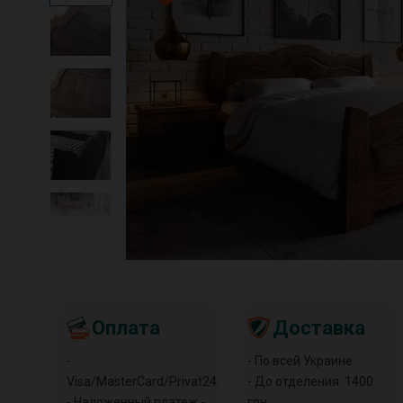
Оплата
Доставка
-
- По всей Украине
Visa/MasterCard/Privat24
- До отделения: 1400
- Наложенный платеж -
грн