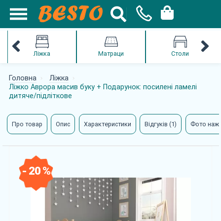
Ліжка
Матраци
Столи
Головна
Ліжка
Ліжко Аврора масив буку + Подарунок: посилені ламелі
дитяче/підліткове
Про товар
Опис
Характеристики
Відгуків (1)
Фото наж
- 20 %