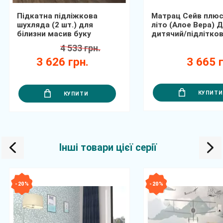
Підкатна підліжкова
Матрац Сейв плюс
шухляда (2 шт.) для
літо (Алое Вера) 
білизни масив буку
дитячий/підлітко
4 533 грн.
3 626 грн.
3 665 г
КУПИТИ
КУПИТИ
Інші товари цієї серії
- 20 %
- 20 %