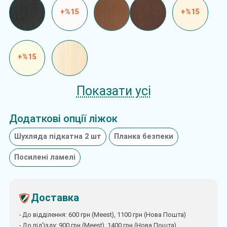
+%15
+%15
+%15
Показати усі
Додаткові опції ліжок
Шухляда підкатна 2 шт
Планка безпеки
Посилені ламелі
Доставка
- До відділення: 600 грн (Meest), 1100 грн (Нова Пошта)
- До під'їзду: 900 грн (Meest), 1400 грн (Нова Пошта)