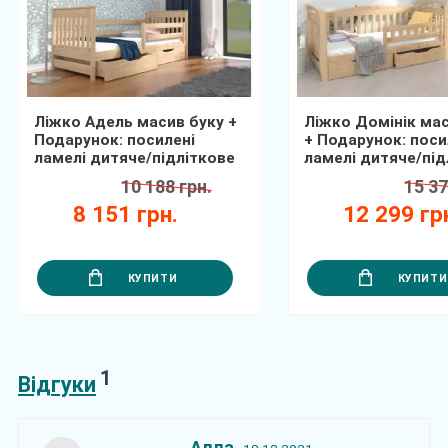
Ліжко Адель масив буку +
Ліжко Домінік мас
Подарунок: посилені
+ Подарунок: поси
ламелі дитяче/підліткове
ламелі дитяче/під
10 188 грн.
15 37
8 151 грн.
12 299 гр
КУПИТИ
КУПИТИ
1
Відгуки
Алла