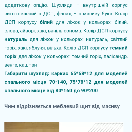
додаткову опцію. Шухляди – внутрішній корпус
виготовлений з ДСП, фасад – з масиву бука. Колір
ДСП корпусу
білий
для ліжок у кольорах: білий,
слова, айворі, хакі, ваніль сонома. Колір ДСП корпусу
натураль
для ліжок у кольорах: натураль, світлий
горіх, хакі, яблуня, вільха. Колір ДСП корпусу
темний
горіх
для ліжок у
кольорах
: темний горіх, палісандр,
венге, каштан
Габарити шухляд: каркас 65*68*12 для моделей
спального місця 70*140, 75*78*12 для моделей
спального місце від 80*160 до 90*200
Чим
відрізняється
меблевий
щит
від
масиву