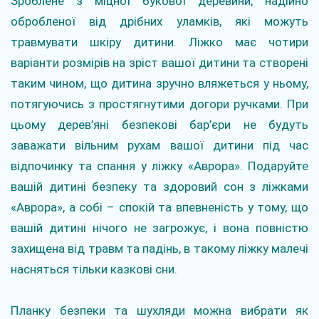
Зроблене з міцної букової деревини, надійно
обробленої від дрібних уламків, які можуть
травмувати шкіру дитини. Ліжко має чотири
варіанти розмірів на зріст вашої дитини та створені
таким чином, що дитина зручно вляжеться у ньому,
потягуючись з простягнутими догори ручками. При
цьому дерев’яні безпекові бар’єри не будуть
заважати вільним рухам вашої дитини під час
відпочинку та спання у ліжку «Аврора». Подаруйте
вашій дитині безпеку та здоровий сон з ліжками
«Аврора», а собі – спокій та впевненість у тому, що
вашій дитині нічого не загрожує, і вона повністю
захищена від травм та падінь, в такому ліжку малечі
насняться тільки казкові сни.
Планку безпеки та шухляди можна вибрати як