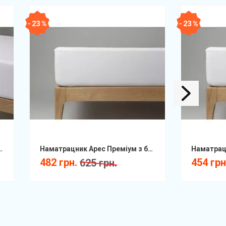
- 23 %
- 23 %
натяжний вологозахистний COTPRF
Наматрацник Арес Преміум з бортом натяжний вологозахистний AF
482 грн.
454 грн
625 грн.