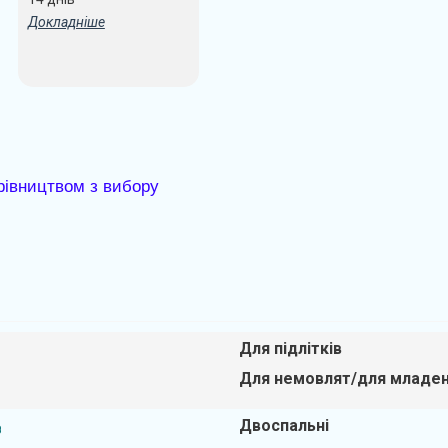
Докладніше
рівництвом з вибору
Для підлітків
Для немовлят/для младен
Двоспальні
в