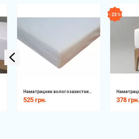
- 23 %
Наматрацник вологозахистний Страйк захистний бавовна з бортом ДЗ
525 грн.
378 грн