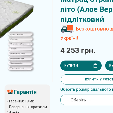
літо (Алое Ве
підлітковий
Безкоштовно д
Україні!
4 253 грн.
КУПИТИ
К
КУПИТИ У РОЗС
Оберіть розмір спального 
Гарантія
--- Оберіть ---
- Гарантія: 18 міс
- Повернення: протягом
14 днів