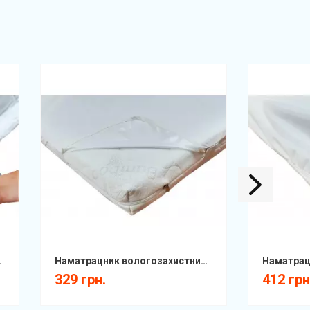
ортом ДЗ
Наматрацник вологозахистний Сейв захистний поліестер на гумці ДЗ
329 грн.
412 грн