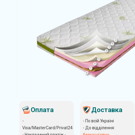
Оплата
Доставка
-
- По всій Україні
Visa/MasterCard/Privat24
- До відділення:
- Накладений платіж -
безкоштовно