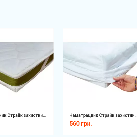
Наматрацник Страйк захистний бавовна на гумці ДЗ
Наматрацник Страйк захистний бавовна з б
.
560 грн.