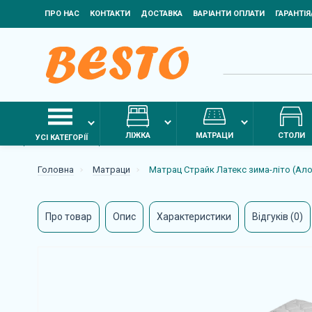
ПРО НАС
КОНТАКТИ
ДОСТАВКА
ВАРІАНТИ ОПЛАТИ
ГАРАНТІ
ЛІЖКА
МАТРАЦИ
СТОЛИ
УСІ КАТЕГОРІЇ
Головна
Матраци
Матрац Страйк Латекс зима-літо (Ало
Про товар
Опис
Характеристики
Відгуків (0)