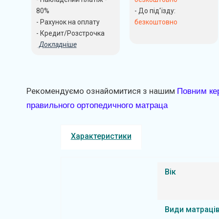
80%
- До під'їзду:
- Рахунок на оплату
безкоштовно
- Кредит/Розстрочка
Докладніше
Рекомендуємо ознайомитися з нашим
Повним ке
правильного ортопедичного матраца
Характеристики
Вік
Види матраці