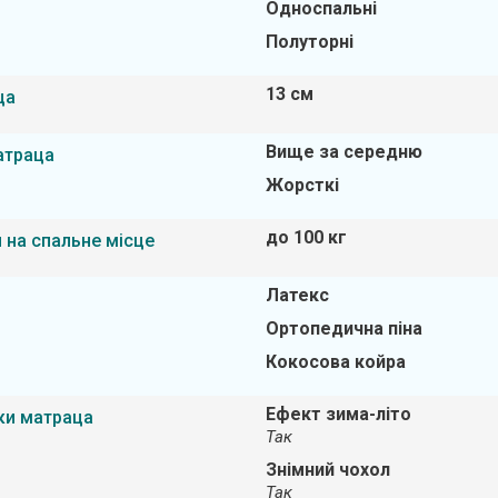
Односпальні
Полуторні
13 см
ца
Вище за середню
атраца
Жорсткі
до 100 кг
 на спальне місце
Латекс
Ортопедична піна
Кокосова койра
Ефект зима-літо
ки матраца
Так
Знімний чохол
Так