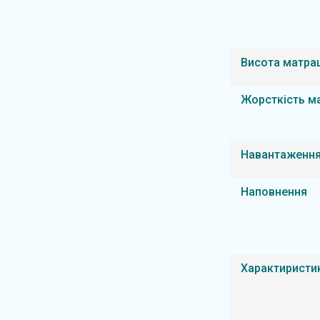
Висота матра
Жорсткість м
Навантаження
Наповнення
Характиристи