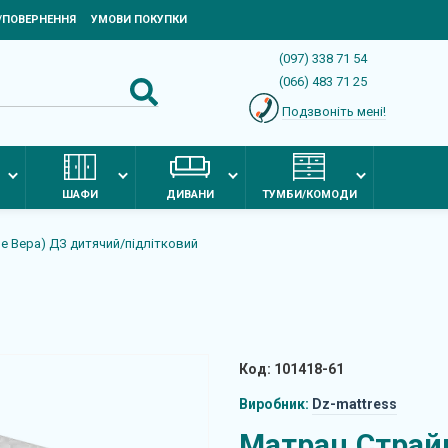
Я/ПОВЕРНЕННЯ
УМОВИ ПОКУПКИ
(097) 338 71 54
(066) 483 71 25
Подзвоніть мені!
ШАФИ
ДИВАНИ
ТУМБИ/КОМОДИ
е Вера) ДЗ дитячий/підлітковий
Код: 101418-61
Виробник:
Dz-mattress
Матрац Страй