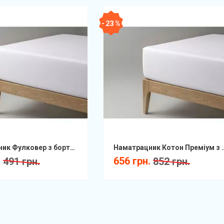
- 23 %
Наматрацник Фулковер з бортом натяжний вологозахистний FCF
Наматрацник Котон Преміум з бортом 
.
656 грн.
491 грн.
852 грн.