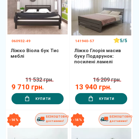
5/5
060932-49
141940-57
Ліжко Віола бук Тис
Ліжко Глорія масив
меблі
буку Подарунок:
посилені ламелі
11 532 грн.
16 209 грн.
9 710 грн.
13 940 грн.
КУПИТИ
КУПИТИ
БЕЗКОШТОВНО
БЕЗКОШТОВНО
- 14 %
- 14 %
доставимо!
доставимо!