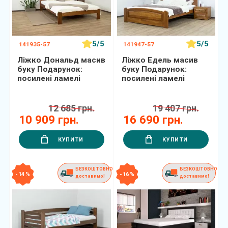
5/5
5/5
141935-57
141947-57
Ліжко Дональд масив
Ліжко Едель масив
буку Подарунок:
буку Подарунок:
посилені ламелі
посилені ламелі
12 685 грн.
19 407 грн.
10 909 грн.
16 690 грн.
КУПИТИ
КУПИТИ
БЕЗКОШТОВНО
БЕЗКОШТОВНО
- 14 %
- 16 %
доставимо!
доставимо!