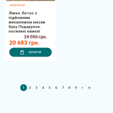
141973-57
Ліжко Лотос з
підйомним
механізмом масив
буку Подарунок:
посилені ламелі
24 050 грн.
20 683 грн.
КУПИТИ
1
2
3
4
5
6
7
8
9
>
>|