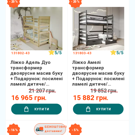
- 20 %
- 20 %
5/5
5/5
131802-43
131803-43
Ліжко Адель Дуо
Ліжко Амелі
трансформер
трансформер
двоярусне масив буку
двоярусне масив буку
+ Подарунок: посилені
+ Подарунок: посилені
ламелі дитяче/
ламелі дитяче/
підліткове
підліткове
21 207 грн.
19 852 грн.
16 965 грн.
15 882 грн.
КУПИТИ
КУПИТИ
БЕЗКОШТОВНО
- 16 %
- 5 %
доставимо!