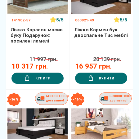
5/5
5/5
141902-57
060921-49
Ліжко Карлсон масив
Ліжко Кармен бук
буку Подарунок:
двоспальне Тис меблі
посилені ламелі
11 997 грн.
20 139 грн.
10 317 грн.
16 957 грн.
КУПИТИ
КУПИТИ
БЕЗКОШТОВНО
БЕЗКОШТОВНО
- 16 %
- 16 %
доставимо!
доставимо!