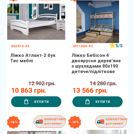
5/5
060914-49
3011004-43
Ліжко Атлант-2 бук
Ліжко Бебісон 4
Тис меблі
двоярусне дерев'яне
з шухлядами 80х190
дитяче/підліткове
12 902 грн.
14 280 грн.
10 863 грн.
13 566 грн.
КУПИТИ
КУПИТИ
БЕЗКОШТОВНО
БЕЗКОШТОВНО
- 16 %
- 14 %
доставимо!
доставимо!