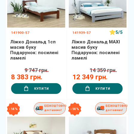
5/5
141900-57
141939-57
Ліжко Дональд 1сп
Ліжко Дональд MAXI
масив буку
масив буку
Подарунок: посилені
Подарунок: посилені
ламелі
ламелі
9 747 грн.
14 359 грн.
8 383 грн.
12 349 грн.
КУПИТИ
КУПИТИ
БЕЗКОШТОВНО
БЕЗКОШТОВНО
- 14 %
- 14 %
доставимо!
доставимо!