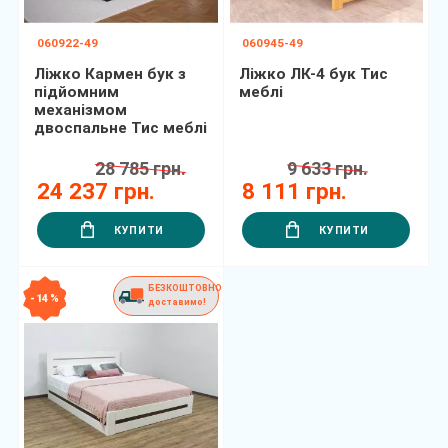
060922-49
060945-49
Ліжко Кармен бук з
Ліжко ЛК-4 бук Тис
підйомним
меблі
механізмом
двоспальне Тис меблі
28 785 грн.
9 633 грн.
24 237 грн.
8 111 грн.
КУПИТИ
КУПИТИ
БЕЗКОШТОВНО
- 14 %
доставимо!