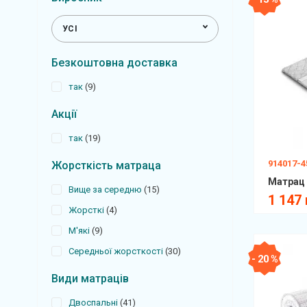
УСІ
Безкоштовна доставка
так
9
Акції
так
19
914017-
Жорсткість матраца
Вище за середню
15
1 147 
Жорсткі
4
М'які
9
Середньої жорсткості
30
- 20 %
Види матраців
Двоспальні
41