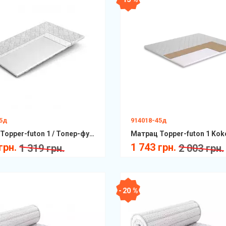
45д
914018-45д
Матрац Topper-futon 1 / Топер-футон 1 Матролюкс
грн.
1 743 грн.
1 319 грн.
2 003 грн.
- 20 %