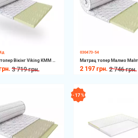
54д
030473-54
Матрац топер Вікінг Viking КММ Scandi
грн.
2 197 грн.
3 719 грн.
2 746 грн.
- 17 %