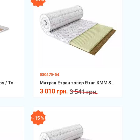
030470-54
Матрац Topper-futon 1 Kokos / Топер-футон 1 Кокос Матролюкс
Матрац Етран топер Etran КММ Scandi
3 010 грн.
3 541 грн.
- 15 %