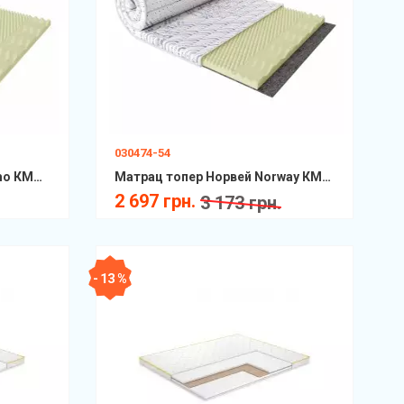
030474-54
Матрац топер Малмо Malmo КММ Scandi
Матрац топер Норвей Norway КММ Scandi
2 697 грн.
3 173 грн.
- 13 %