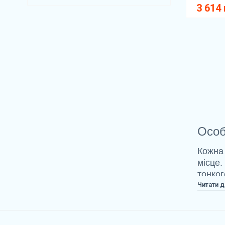
3 614 
Особ
Кожна 
місце.
тонког
Читати д
Навіщ
Тонкий