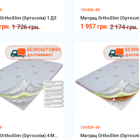
9
101426-49
OrthoSlim (Ортослім) 1 ДЗ
Матрац OrthoSlim (Ортослі
грн.
1 957 грн.
1 726 грн.
2 174 грн.
БЕЗКОШТОВНО
БЕЗК
доставимо!
доста
9
101429-49
Матрац OrthoSlim (Ортослім) 4 Memory ДЗ