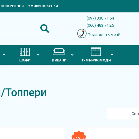
Я/ПОВЕРНЕННЯ
УМОВИ ПОКУПКИ
(097) 338 71 54
(066) 483 71 25
Подзвоніть мені!
ШАФИ
ДИВАНИ
ТУМБИ/КОМОДИ
и/Топпери
Сор
- 13 %