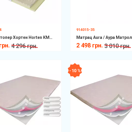
4
914015-35
Матрац топер Хортен Horten КММ Scandi
Матрац Aura / Аура Матро
грн.
2 498 грн.
4 296 грн.
3 010 грн.
- 10 %