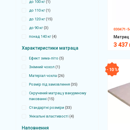
до 100 кг
1
до 110 кг
1
до 120 кг
15
до 90 кг
3
030471-5
понад 140 кг
4
3 437 
Характиристики матраца
Ефект зима-літо
5
Знімний чохол
1
- 10 %
Матеріал чохла
26
Розмір під замовлення
35
Скручений матрац у вакуумному
пакованні
15
Стандартні розміри
33
Унікальні властивості
4
Наповнення