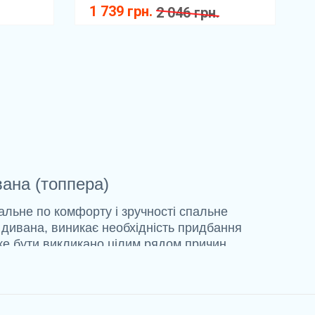
1 739 грн.
2 046 грн.
ана (топпера)
альне по комфорту і зручності спальне
о дивана, виникає необхідність придбання
же бути викликано цілим рядом причин.
на становить до 8 см. За допомогою топпера