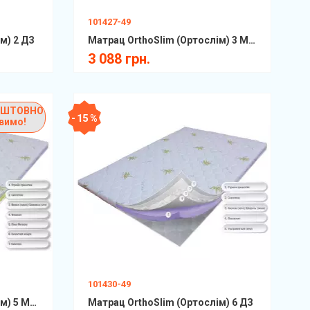
101427-49
м) 2 ДЗ
Матрац OrthoSlim (Ортослім) 3 Memory ДЗ
3 088 грн.
ОШТОВНО
- 15 %
вимо!
101430-49
Матрац OrthoSlim (Ортослім) 5 Memory ДЗ
Матрац OrthoSlim (Ортослім) 6 ДЗ