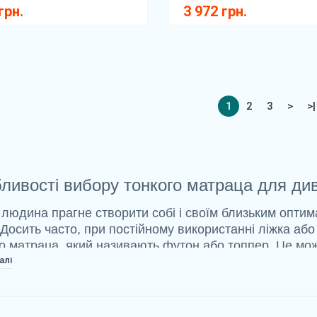
грн.
3 972 грн.
1
2
3
>
>|
ливості вибору тонкого матраца для див
людина прагне створити собі і своїм близьким оптим
 Досить часто, при постійному використанні ліжка аб
о матраца, який називають футон або топпер. Це мо
алі
о купувати тонкий матрац
 матрац відрізняється невеликою висотою борту. Во