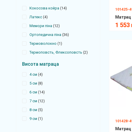
Кокосова койра
14
101425-4
Латекс
4
Матрац 
1 553 
Мемори піна
12
Ортопедична піна
36
Термоволокно
1
Термоповсть, Флексоповсть
2
Висота матраца
4 см
4
5 см
8
6 см
14
7 см
12
8 см
5
9 см
1
101428-4