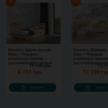
- 20 %
- 20 %
Кровать Адель массив
Кровать Доминик
бука + Подарок:
бука + Подарок:
усиленные ламели
усиленные ламел
детская/подростковая
детская/подрост
10 188 грн.
15 37
8 151 грн.
12 299 гр
КУПИТЬ
КУПИТЬ