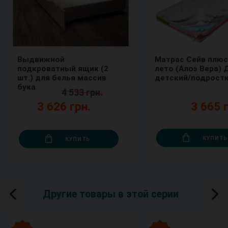
Выдвижной
Матрас Сейв плюс
подкроватный ящик (2
лето (Алоэ Вера) 
шт.) для белья массив
детский/подрост
бука
4 533 грн.
3 626 грн.
3 665 г
КУПИТЬ
КУПИТЬ
Другие товары в этой серии