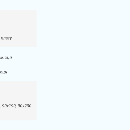
 плату
 місця
ісця
, 90х190, 90х200