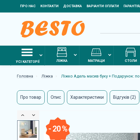
ПРО НАС
КОНТАКТИ
ДОСТАВКА
ВАРІАНТИ ОПЛАТИ
ГАРАНТІ
ЛІЖКА
МАТРАЦИ
СТОЛИ
УСІ КАТЕГОРІЇ
Головна
Ліжка
Ліжко Адель масив буку + Подарунок: по
Про товар
Опис
Характеристики
Відгуків (2)
- 20 %