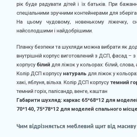
рік буде радувати дітей і їх батьків. При бажа
спеціальними зручними контейнерами для зберіган
На цьому чудовому, новенькому ліжечку, с
найсолодшими і найдобрішими.
Планку безпеки та шухляди можна вибрати як до
внутрішній корпус виготовлений з ДСП, фасад – з
корпусу
білий
для ліжок у кольорах: білий, слова, а
Колір ДСП корпусу
натураль
для ліжок у кольорах:
хакі, яблуня, вільха. Колір ДСП корпусу
темний го
темний горіх, палісандр, венге, каштан
Габарити шухляд: каркас 65*68*12 для моделе
70*140, 75*78*12 для моделей спального місце
Чим
відрізняється
меблевий
щит
від
масиву