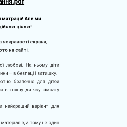
ання.pdf
і матраца! Але ми
ційною ціною!
 яскравості екрана,
то на сайті.
ої любові. На ньому діти
ни – в безпеці і затишку.
ютно безпечне для дітей
бить кожну дитячу кімнату
ти найкращий варіант для
 матеріалів, а тому не один