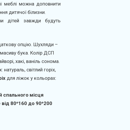
нні меблі можна доповнити
ня дитячої білизни.
ни дітей завжди будуть
даткову опцію. Шухляди –
 масиву бука. Колір ДСП
йворі, хакі, ваніль сонома.
 натураль, світлий горіх,
ріх
для ліжок у
кольорах
:
й спального місця
 від 80*160 до 90*200