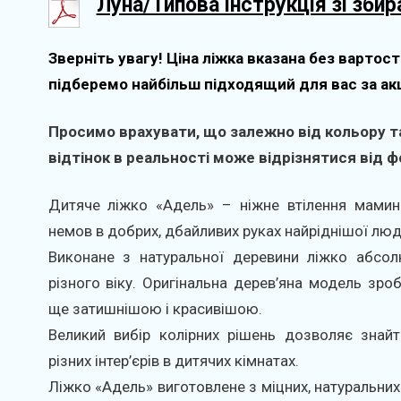
Луна/Типова інструкція зі збир
Зверніть увагу! Ціна ліжка вказана без вартост
підберемо найбільш підходящий для вас за ак
Просимо врахувати, що залежно від кольору та
відтінок в реальності може відрізнятися від фо
Дитяче ліжко «Адель» – ніжне втілення мамин
немов в добрих, дбайливих руках найріднішої люди
Виконане з натуральної деревини ліжко абсол
різного віку. Оригінальна дерев’яна модель зро
ще затишнішою і красивішою.
Великий вибір колірних рішень дозволяє знай
різних інтер’єрів в дитячих кімнатах.
Ліжко «Адель» виготовлене ​​з міцних, натуральних