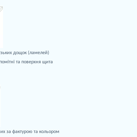
узьких
дощок
(
ламелей
)
помітні та
поверхня щита
аних за фактурою та кольором