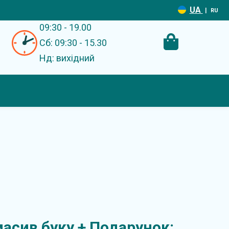
UA
|
RU
09:30 - 19.00
Сб: 09:30 - 15.30
Нд: вихідний
асив буку + Подарунок: