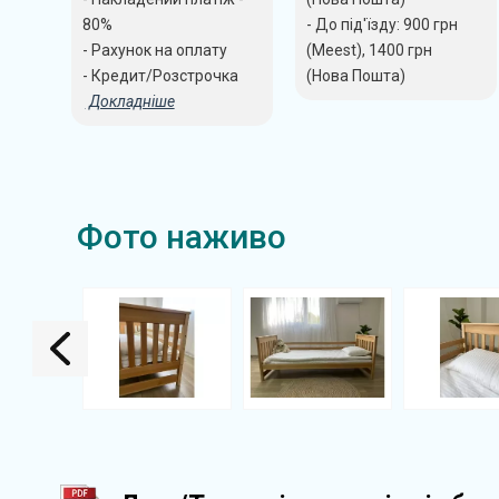
80%
- До під'їзду: 900 грн
- Рахунок на оплату
(Meest), 1400 грн
- Кредит/Розстрочка
(Нова Пошта)
Докладніше
Фото наживо