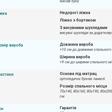
масив буку
Недорогі ліжка
іжка
Ліжко з бортиком
З висувними шухлядами
висувні шухляди за додаткову
Довжина вироба
змір вироба
+10 см до довжини спального
Ширина вироба
+9 см до ширини спального м
Основа під матрац
ристики
ортопедичні букові ламелі
Розмір спального місця
70х140, 80х160, 80х190, 80х200
см
Гарантія
ки