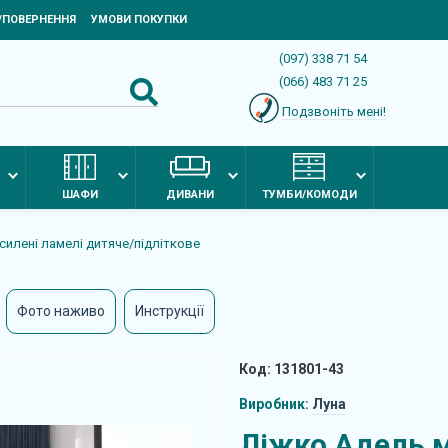
Я/ПОВЕРНЕННЯ
УМОВИ ПОКУПКИ
(097) 338 71 54
(066) 483 71 25
Подзвоніть мені!
ШАФИ
ДИВАНИ
ТУМБИ/КОМОДИ
силені ламелі дитяче/підліткове
Фото наживо
Инструкції
Код: 131801-43
Виробник:
Луна
Ліжко Адель м