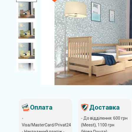
Оплата
Доставка
-
- До відділення: 600 грн
Visa/MasterCard/Privat24
(Meest), 1100 грн
- Накладений платіж -
(Нова Пошта)