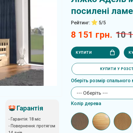
посилені ламе
Рейтинг:
5/5
8 151 грн.
10 1
КУПИТИ
К
КУПИТИ У РОЗС
Оберіть розмір спального 
--- Оберіть ---
Колір дерева
Гарантія
- Гарантія: 18 міс
- Повернення: протягом
14 днів