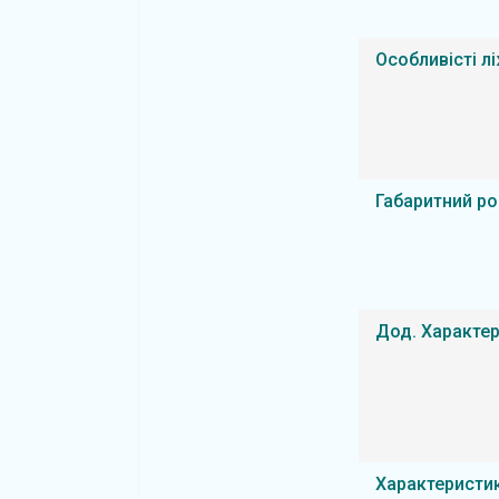
Особливісті л
Габаритний ро
Дод. Характе
Характеристи