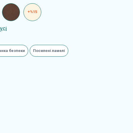
+%15
усі
анка безпеки
Посилені ламелі