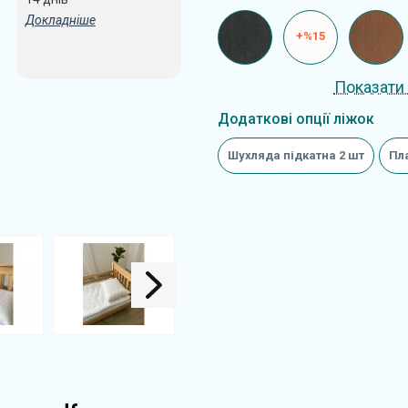
Докладніше
+%15
Показати 
Додаткові опції ліжок
Шухляда підкатна 2 шт
Пл