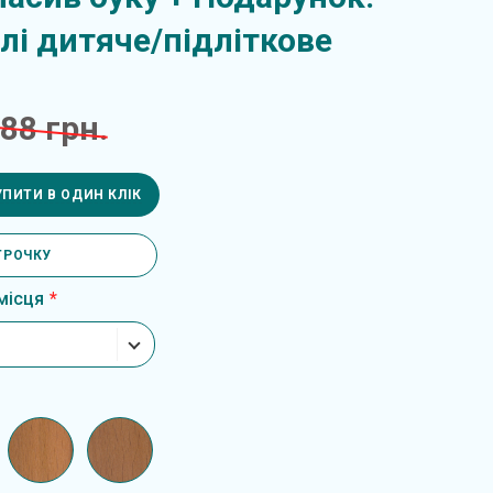
лі дитяче/підліткове
88 грн.
УПИТИ В ОДИН КЛІК
ТРОЧКУ
місця