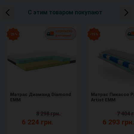
С этим товаром покупают
БЕСПЛАТНО
- 25 %
- 15 %
доставим!
Матрас Диаманд Diamond
Матрас Пикассо P
ЕММ
Artist ЕММ
8 298 грн.
7 404 г
6 224 грн.
6 293 грн