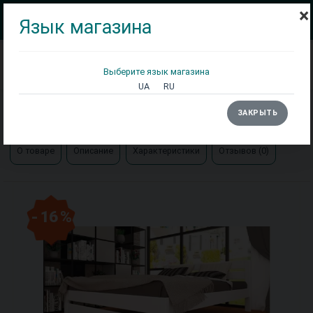
×
Язык магазина
Выберите язык магазина
Кровати
Матрасы
Столы
UA
RU
Главная
Кровати
Кровать ЛК-2 бук Тис мебель
ЗАКРЫТЬ
О товаре
Описание
Характеристики
Отзывов (0)
- 16 %