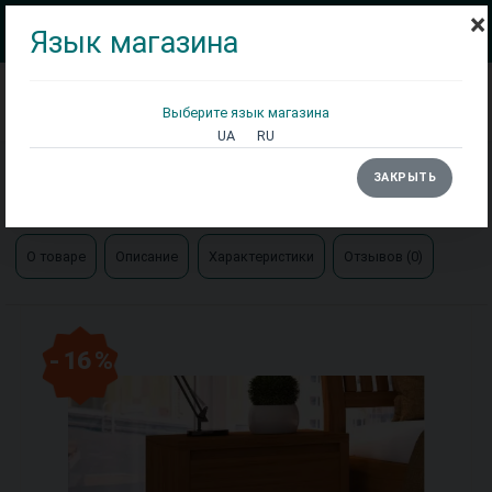
×
Язык магазина
Выберите язык магазина
Кровати
Матрасы
Столы
UA
RU
Главная
Тумбы/комоды
ЗАКРЫТЬ
Тумба прикроватная бук ТМ-4
О товаре
Описание
Характеристики
Отзывов (0)
- 16 %