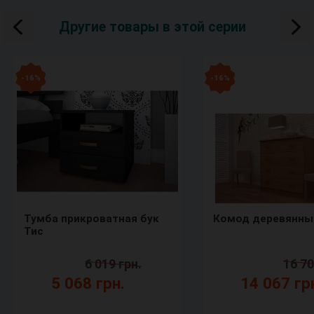
Другие товары в этой серии
- 16 %
- 16 %
Тумба прикроватная бук
Комод деревянны
Тис
6 019 грн.
16 70
5 068 грн.
14 067 гр