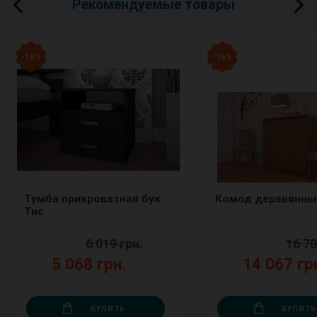
Рекомендуемые товары
- 16 %
- 16 %
Тумба прикроватная бук
Комод деревянны
Тис
6 019 грн.
16 70
5 068 грн.
14 067 гр
КУПИТЬ
КУПИТЬ