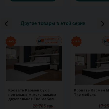
Другие товары в этой серии
БЕСПЛАТНО
- 16 %
- 16 %
доставим!
Кровать Кармен бук с
Кровать Кармен М
подъемным механизмом
Тис мебель
двуспальная Тис мебель
28 785 грн.
17 25