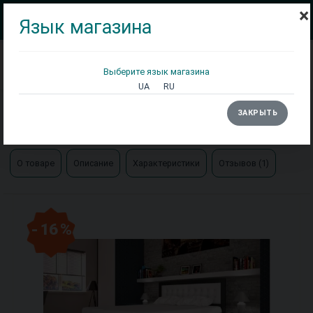
×
Язык магазина
Выберите язык магазина
Кровати
Матрасы
Столы
UA
RU
Главная
Кровати
ЗАКРЫТЬ
Кровать Кармен двуспальная бук Тис мебель
О товаре
Описание
Характеристики
Отзывов (1)
- 16 %