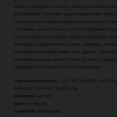
модель подходит не только лишь для личных инт
ассортимент позволяет удовлетворить все требо
строителей по подбору мебели для больших объек
гостиницы, дома отдыха, детские оздоровительн
нужно подобрать модели одинаковой формы, но 
зонировать территории по цвету, например, интер
спокойной холодной гамме, а на другом – в теплой
стилевое решение, вместе с тем, должно сохрани
подойдет для решения такого рода задач.
Спальные размеры:
120х190, 120х200, 140х190,
160х200, 180х190, 180х200 см
Материал:
металл
Цвет:
на выбор
Гарантия:
18 месяцев