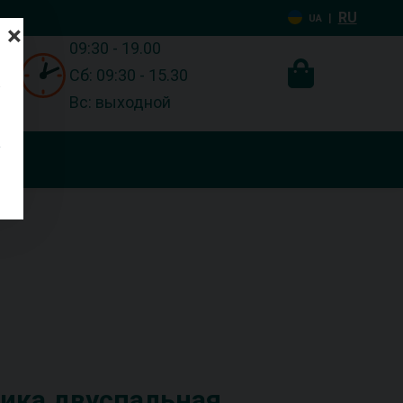
RU
|
UA
×
09:30 - 19.00
Сб: 09:30 - 15.30
Вс: выходной
дика двуспальная