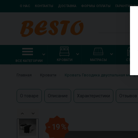
О НАС
КОНТАКТЫ
ДОСТАВКА
ФОРМЫ ОПЛАТЫ
ГАРАНТИЯ/В
КРОВАТИ
МАТРАСЫ
СТОЛ
ВСЕ КАТЕГОРИИ
Главная
Кровати
Кровать Гвоздика двуспальная метал
О товаре
Описание
Характеристики
Отзывов 
- 19 %