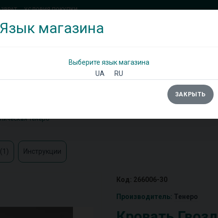
ОЗВРАТ
УСЛОВИЯ ПОКУПКИ
Язык магазина
(097) 338 71 54
(066) 483 71 25
Позвоните мне!
Выберите язык магазина
UA
RU
ЗАКРЫТЬ
Ы
ШКАФЫ
ДИВАНЫ
ТУМБЫ/КОМОДЫ
лическая Тенеро
(1)
Инструкции
Код: 266006-30
Производитель:
Тенеро
Кровать Гвоз