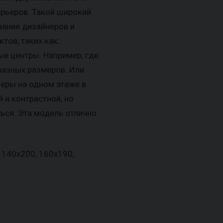
ерьеров. Такой широкий
вания дизайнеров и
тов, таких как:
ые центры. Например, где
разных размеров. Или
ьеры на одном этаже в
 и контрастной, но
ться. Эта модель отлично
 140х200, 160х190,