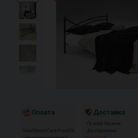
Оплата
Доставка
-
- По всей Украине
Visa/MasterCard/Privat24
- До отделения:
- Наложенный платеж -
бесплатно