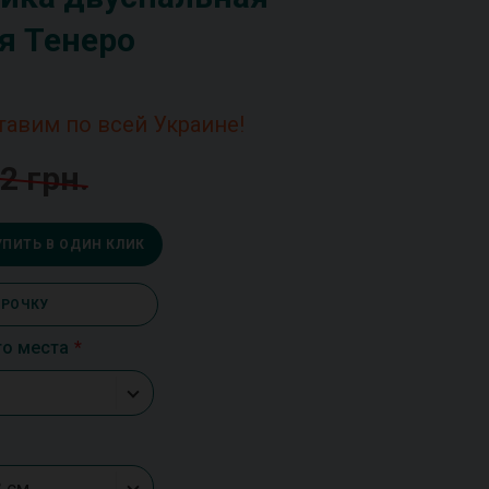
я Тенеро
тавим по всей Украине!
2 грн.
УПИТЬ В ОДИН КЛИК
СРОЧКУ
го места
8 см