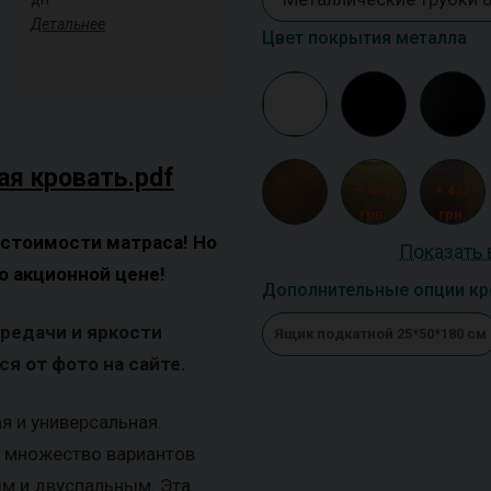
Детальнее
Цвет покрытия металла
ая кровать.pdf
+ 432
+ 432
грн.
грн.
 стоимости матраса! Но
Показать 
о акционной цене!
Дополнительные опции кр
ередачи и яркости
Ящик подкатной 25*50*180 см
я от фото на сайте.
я и универсальная.
т множество вариантов
м и двуспальным. Эта