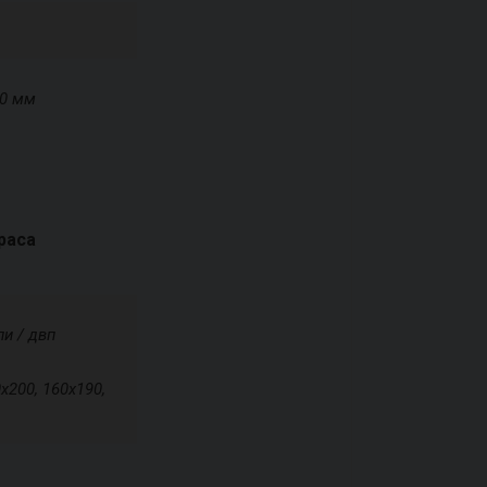
70 мм
раса
и / двп
х200, 160х190,