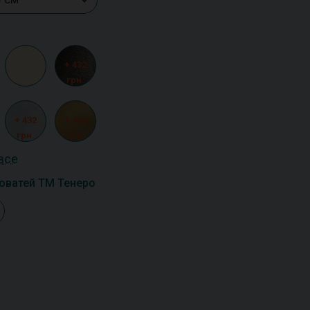
+ 432
грн.
+ 432
+ 960
грн.
грн.
все
оватей ТМ Тенеро