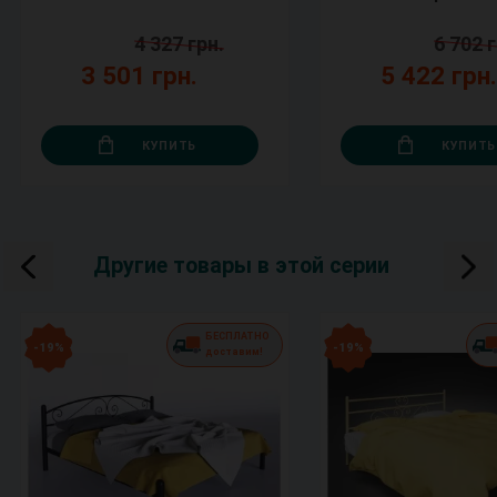
4 327 грн.
6 702 г
3 501 грн.
5 422 грн
КУПИТЬ
КУПИТЬ
Другие товары в этой серии
БЕСПЛАТНО
- 19 %
- 19 %
доставим!