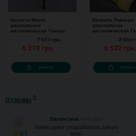
Кровать Виола
Кровать Лаванда
двуспальная
двуспальная
металлическая Тенеро
металлическая Те
7 677 грн.
8 062 г
6 210 грн.
6 522 грн
КУПИТЬ
КУПИТЬ
2
Отзывы
Валентина
31.07.2023
Ліжко дуже сподобалося, дякую
5/5
вам)