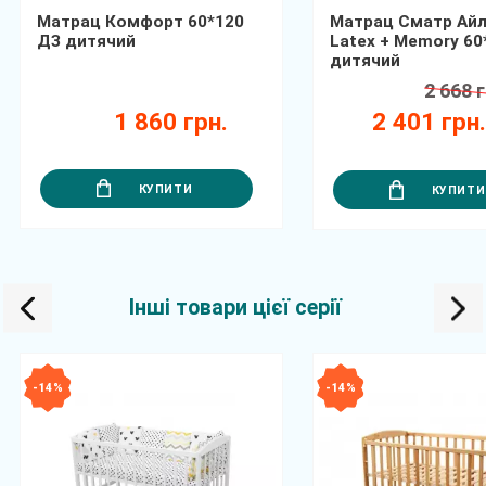
Матрац Комфорт 60*120
Матрац Сматр Ай
ДЗ дитячий
Latex + Memory 60
дитячий
2 668 г
1 860 грн.
2 401 грн
КУПИТИ
КУПИТИ
Інші товари цієї серії
- 14 %
- 14 %