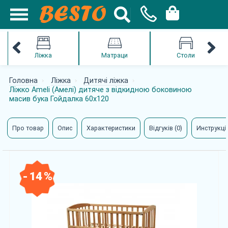
Ліжка
Матраци
Столи
Головна
Ліжка
Дитячі ліжка
Ліжко Ameli (Амелі) дитяче з відкидною боковиною
масив бука Гойдалка 60х120
Про товар
Опис
Характеристики
Відгуків (0)
Инструкції
- 14 %