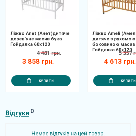
Ліжко Anet (Анет)дитяче
Ліжко Ameli (Амелі
дерев'яне масив бука
дитяче з рухомою
Гойдалка 60х120
боковиною масив
Гойдалка 60х120
4 481 грн.
5 357 г
3 858 грн.
4 613 грн
КУПИТИ
КУПИТИ
0
Відгуки
Немає відгуків на цей товар.