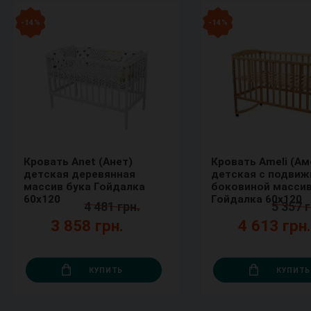
- 14 %
- 14 %
Кровать Anet (Анет)
Кровать Ameli (Ам
детская деревянная
детская с подвиж
массив бука Гойдалка
боковиной массив
60х120
Гойдалка 60х120
4 481 грн.
5 357 г
3 858 грн.
4 613 грн
КУПИТЬ
КУПИТЬ