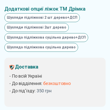
Додаткові опциї ліжок ТМ Дрімка
Шухляди підліжкові 2 шт дерево+ДСП
Шухляди підліжкові 2шт дерево
Шухляда підліжкова суцільна дерево+ДСП
Шухляда підліжкова суцільна дерево
Доставка
- По всій Україні
- До відділення:
безкоштовно
- До під'їзду:
350
грн