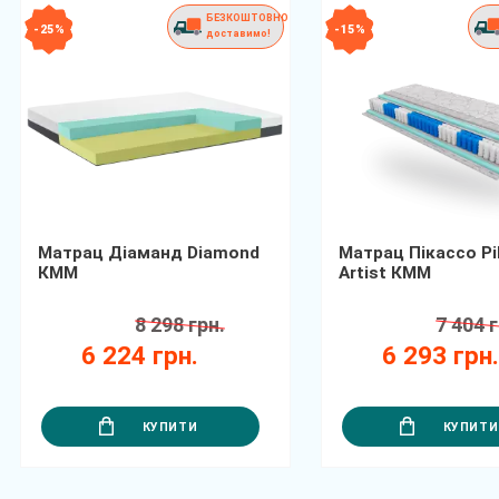
БЕЗКОШТОВНО
- 25 %
- 15 %
доставимо!
Матрац Діаманд Diamond
Матрац Пікассо Pi
КММ
Artist КММ
8 298 грн.
7 404 г
6 224 грн.
6 293 грн
КУПИТИ
КУПИТИ