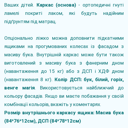
Ваших дітей.
Каркас (основа)
- ортопедичні гнуті
ламелі покриті лаком, які будуть надійним
підґрунтям під матрац.
Опціонально ліжко можна доповнити підкатними
ящиками на прогумованих колесах із фасадом з
масиву бука. Внутрішній каркас може бути також
виготовлений з масиву бука з фанерним дном
(навантаження до 15 кг) або з ДСП і ХДФ дном
(навантаження 8 кг).
Колір ДСП: бук, білий, горіх,
венге магія
. Використовується найближчий до
кольору фасадів. Якщо ви маєте побажання у своїй
комбінації кольорів, вкажіть у коментарях.
Розмір внутрішнього каркасу ящика: Масив бука
(84*76*12см), ДСП (84*78*12см)