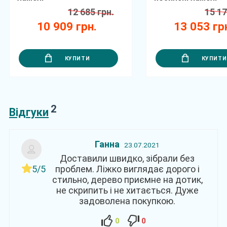
12 685 грн.
15 17
10 909 грн.
13 053 гр
КУПИТИ
КУПИТИ
2
Відгуки
Ганна
23.07.2021
Доставили швидко, зібрали без
5/5
проблем. Ліжко виглядає дорого і
стильно, дерево приємне на дотик,
не скрипить і не хитається. Дуже
задоволена покупкою.
0
0