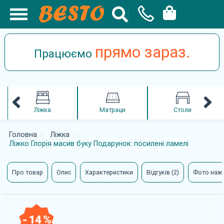
прямо зараз.
Працюємо
Ліжка
Матраци
Столи
Головна
Ліжка
Ліжко Глорія масив буку Подарунок: посилені ламелі
Про товар
Опис
Характеристики
Відгуків (2)
Фото наж
- 14 %