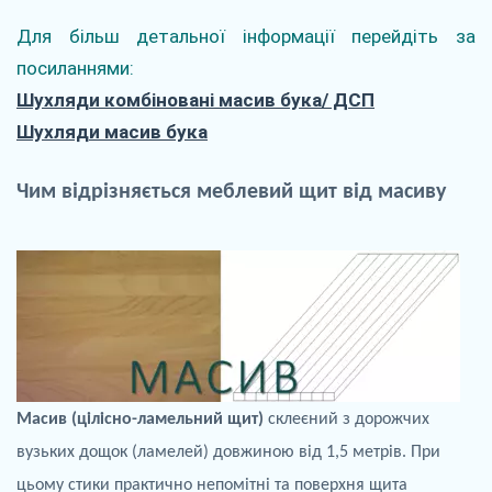
Для більш детальної інформації перейдіть за
посиланнями:
Шухляди комбіновані масив бука/ ДСП
Шухляди масив бука
Чим
відрізняється
меблевий
щит
від
масиву
Масив (цілісно-
ламельний
щит)
склеєний з дорожчих
вузьких
дощок
(
ламелей
) довжиною від 1,5 метрів. При
цьому стики практично непомітні та
поверхня щита