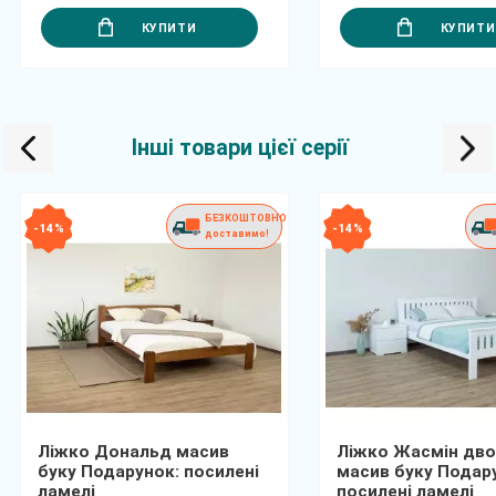
КУПИТИ
КУПИТИ
Інші товари цієї серії
БЕЗКОШТОВНО
- 14 %
- 14 %
доставимо!
Ліжко Дональд масив
Ліжко Жасмін дво
буку Подарунок: посилені
масив буку Подар
ламелі
посилені ламелі