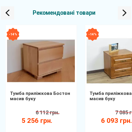
Рекомендовані товари
- 14 %
- 14 %
Тумба приліжкова Бостон
Тумба приліжкова
масив буку
масив буку
6 112 грн.
7 085 г
5 256 грн.
6 093 грн