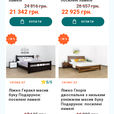
ламелі
посилені ламелі
24 816 грн.
26 657 грн.
21 342 грн.
22 925 грн.
КУПИТИ
КУПИТИ
- 14 %
- 14 %
5/5
141942-57
141941-57
Ліжко Геракл масив
Ліжко Глорія
буку Подарунок:
двоспальне з низьким
посилені ламелі
узніжжям масив буку
Подарунок: посилені
ламелі