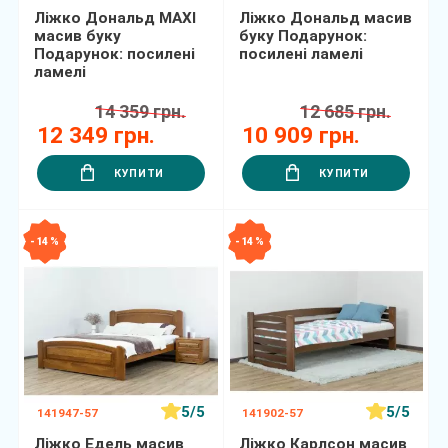
Ліжко Дональд MAXI
Ліжко Дональд масив
масив буку
буку Подарунок:
Подарунок: посилені
посилені ламелі
ламелі
14 359 грн.
12 685 грн.
12 349 грн.
10 909 грн.
КУПИТИ
КУПИТИ
- 14 %
- 14 %
5/5
5/5
141947-57
141902-57
Ліжко Едель масив
Ліжко Карлсон масив