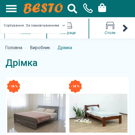
Сортування: За замовчуванням
Ліжка
Матраци
Столи
Головна
Виробник
Дрімка
Дрімка
- 14 %
- 14 %