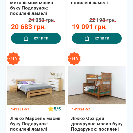
механізмом масив
посилені ламелі
буку Подарунок:
посилені ламелі
24 050 грн.
22 198 грн.
20 683 грн.
19 091 грн.
КУПИТИ
КУПИТИ
- 14 %
- 14 %
5/5
141981-57
141924-57
Ліжко Марсель масив
Ліжко Орхідея
буку Подарунок:
двоярусне масив буку
посилені ламелі
Подарунок: посилені