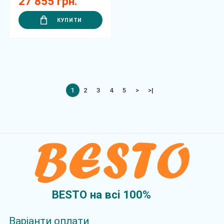
27 855 грн.
КУПИТИ
1
2
3
4
5
>
>|
BESTO на всi 100%
Варіанти оплати