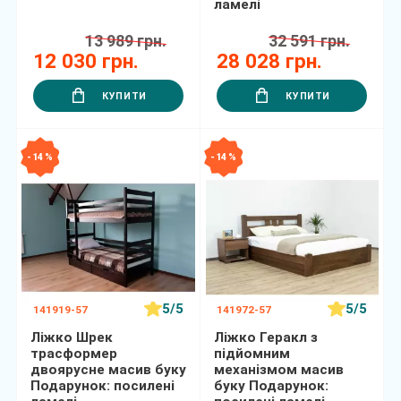
ламелі
13 989 грн.
32 591 грн.
12 030 грн.
28 028 грн.
КУПИТИ
КУПИТИ
- 14 %
- 14 %
5/5
5/5
141919-57
141972-57
Ліжко Шрек
Ліжко Геракл з
трасформер
підйомним
двоярусне масив буку
механізмом масив
Подарунок: посилені
буку Подарунок: