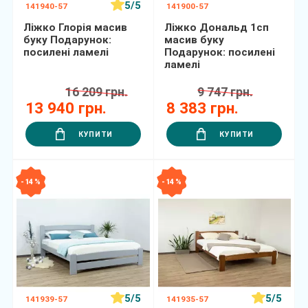
5/5
141940-57
141900-57
Ліжко Глорія масив
Ліжко Дональд 1сп
буку Подарунок:
масив буку
посилені ламелі
Подарунок: посилені
ламелі
16 209 грн.
9 747 грн.
13 940 грн.
8 383 грн.
КУПИТИ
КУПИТИ
- 14 %
- 14 %
5/5
5/5
141939-57
141935-57