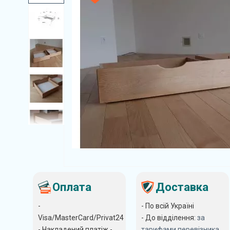
Оплата
Доставка
-
- По всій Україні
Visa/MasterCard/Privat24
- До відділення:
за
- Накладений платіж -
тарифами перевізника