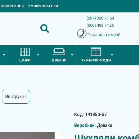
Я/ПОВЕРНЕННЯ
УМОВИ ПОКУПКИ
(097) 338 71 54
(066) 483 71 25
Подзвоніть мені!
ШАФИ
ДИВАНИ
ТУМБИ/КОМОДИ
Инструкції
Код: 141950-57
Виробник:
Дрімка
Шухляди комб