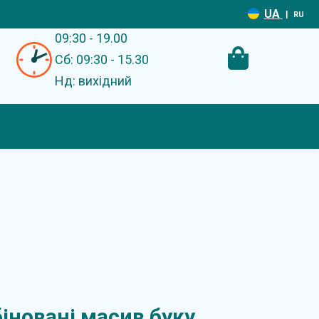
UA
|
RU
09:30 - 19.00
Сб: 09:30 - 15.30
Нд: вихідний
іновані масив буку