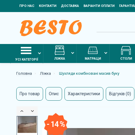
ПРО НАС
КОНТАКТИ
ДОСТАВКА
ВАРІАНТИ ОПЛАТИ
ГАРАНТІ
ЛІЖКА
МАТРАЦИ
СТОЛИ
УСІ КАТЕГОРІЇ
Головна
Ліжка
Шухляди комбіновані масив буку
Про товар
Опис
Характеристики
Відгуків (0)
- 14 %