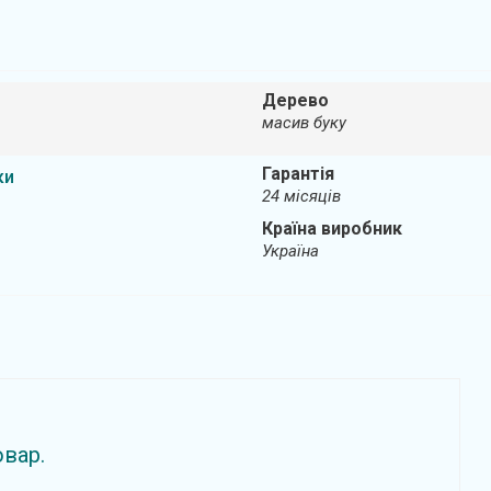
Дерево
масив буку
Гарантія
ки
24 місяців
Країна виробник
Україна
овар.