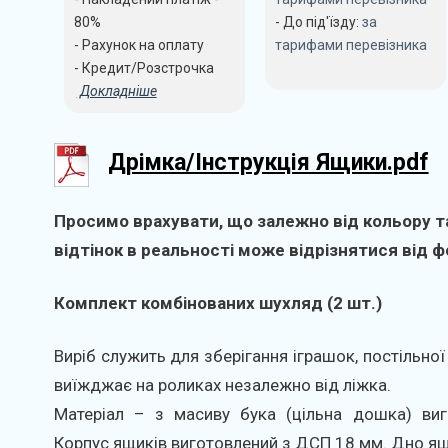
80%
- До під'їзду:
за
- Рахунок на оплату
тарифами перевізника
- Кредит/Розстрочка
Докладніше
Дрімка/Інструкція Ящики.pdf
Просимо врахувати, що залежно від кольору та
відтінок в реальності може відрізнятися від фо
Комплект комбінованих шухляд (2 шт.)
Виріб служить для зберігання іграшок, постільної 
виїжджає на роликах незалежно від ліжка.
Матеріал – з масиву бука (цільна дошка) виг
Корпус ящиків виготовлений з ДСП 18 мм. Дно ящ