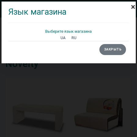
×
Язык магазина
Сортировка: По умолчанию
Выберите язык магазина
Кровати
Матрасы
Столы
UA
RU
Главная
Производитель
Novelty
ЗАКРЫТЬ
Novelty