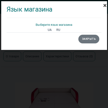
×
Язык магазина
Выберите язык магазина
Кровати
Матрасы
Столы
UA
RU
Главная
Диваны
ЗАКРЫТЬ
Кресло-кровать Max 03 с принтом Новелти
О товаре
Описание
Характеристики
Отзывов (0)