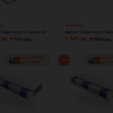
45д
914018-45д
Матрас Topper-futon 1 / Топпер-футон 1 Матролюкс
грн.
1 743 грн.
1 319 грн.
2 003 грн.
БЕСПЛАТНО
БЕСП
- 25 %
доставим!
доста