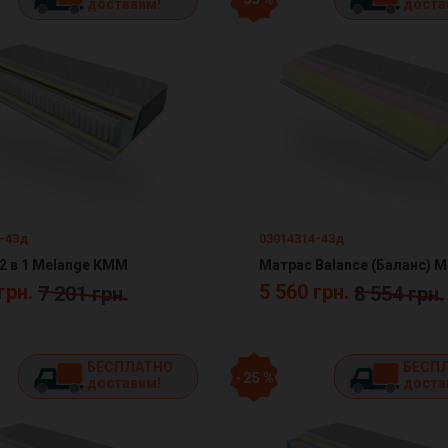
доставим!
доста
-43д
03014314-43д
2 в 1 Melange КММ
грн.
5 560 грн.
7 201 грн.
8 554 грн.
БЕСПЛАТНО
БЕСП
- 25 %
доставим!
доста