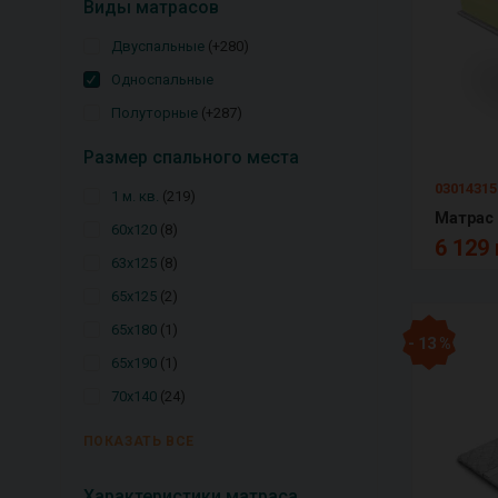
Виды матрасов
Двуспальные
+280
Односпальные
Полуторные
+287
Размер спального места
03014315
1 м. кв.
219
60х120
8
6 129 
63х125
8
65х125
2
65х180
1
- 13 %
65х190
1
70х140
24
ПОКАЗАТЬ ВСЕ
Характеристики матраса