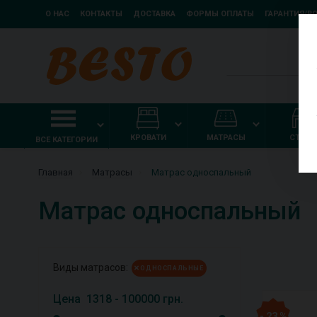
О НАС
КОНТАКТЫ
ДОСТАВКА
ФОРМЫ ОПЛАТЫ
ГАРАНТИЯ/В
КРОВАТИ
МАТРАСЫ
СТОЛ
ВСЕ КАТЕГОРИИ
Главная
Матрасы
Матрас односпальный
Матрас односпальный
Виды матрасов:
ОДНОСПАЛЬНЫЕ
Цена
1318
-
100000
грн.
- 23 %