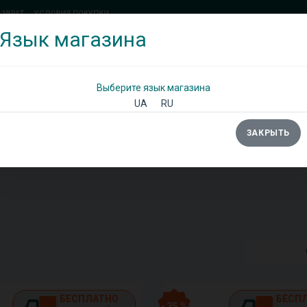
ОЗВРАТ
УСЛОВИЯ ПОКУПКИ
Язык магазина
(097) 338 71 54
(066) 483 71 25
Позвоните мне!
Выберите язык магазина
UA
RU
ЗАКРЫТЬ
Ы
ШКАФЫ
ДИВАНЫ
ТУМБЫ/КОМОДЫ
БЕСПЛАТНО
БЕСП
- 35 %