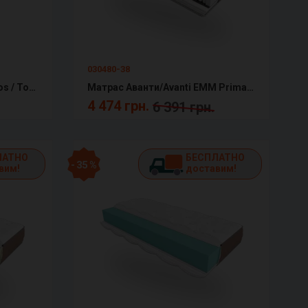
030480-38
Матрас Topper-futon 1 Kokos / Топпер-футон 1 Кокос Матролюкс
Матрас Аванти/Avanti ЕММ Primavera
4 474 грн.
6 391 грн.
ЛАТНО
БЕСПЛАТНО
- 35 %
вим!
доставим!