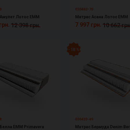
0
030482-70
 Амулет Лотос ЕММ
Матрас Асана Лотос ЕММ
грн.
7 997 грн.
12 398 грн.
10 662 грн
- 18 %
8
030433-49
Белла ЕММ Primavera