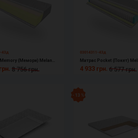
-43д
03014311-43д
Матрас Memory (Мемори) Melange КММ
грн.
4 933 грн.
8 756 грн.
6 577 грн.
- 13 %