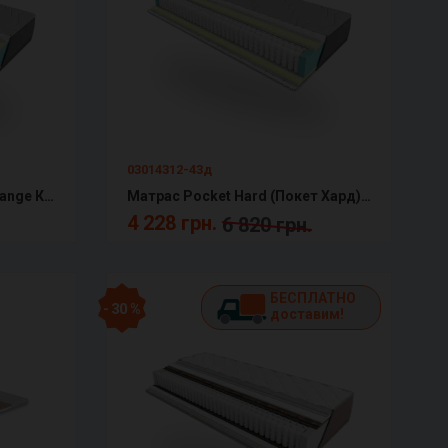
03014312-43д
Матрас Pocket (Покет) Melange КММ
Матрас Pocket Hard (Покет Хард) Melange КММ
4 228 грн.
6 820 грн.
БЕСПЛАТНО
- 30 %
доставим!