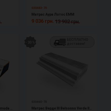
030483-70
Матрас Аура Лотос ЕММ
9 036 грн.
.
13 902 грн.
БЕСПЛАТНО
- 30 %
доставим!
030465-70
Матрас Бермуда Denim Bermuda ЕММ
Матраc Верде III Belsonno Verde III ЕММ