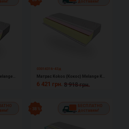
вим!
доставим!
03014316-43д
Матрас Balance (Баланс) Melange КММ
Матрас Kokos (Кокос) Melange КММ
6 421 грн.
8 918 грн.
ЛАТНО
БЕСПЛАТНО
- 38 %
вим!
доставим!