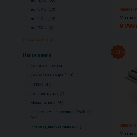
до 120 кг
53
до 130 кг
30
030481-7
Матрас
до 140 кг
43
9 299 
до 150 кг
6
ПОКАЗАТЬ ВСЕ
- 30 %
Наполнение
Койра сизаля
6
Кокосовая койра
101
Латекс
47
Льняная койра
1
Мемори пена
63
Независимые пружины (Pocket)
87
030475-3
Ортопедическая пена
271
Матрас 