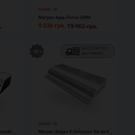
030483-70
Матрас Аура Лотос ЕММ
9 036 грн.
.
13 902 грн.
БЕСПЛАТНО
- 30 %
доставим!
030465-70
Матрас Бермуда Denim Bermuda ЕММ
Матраc Верде III Belsonno Verde III ЕММ