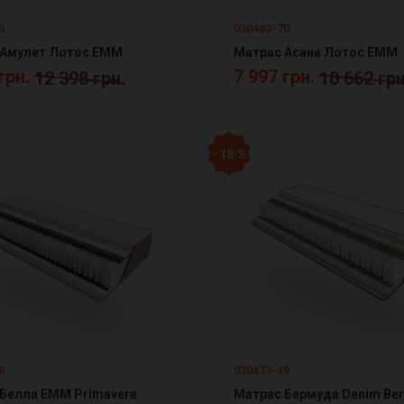
0
030482-70
 Амулет Лотос ЕММ
Матрас Асана Лотос ЕММ
грн.
7 997 грн.
12 398 грн.
10 662 грн
- 18 %
8
030433-49
Белла ЕММ Primavera