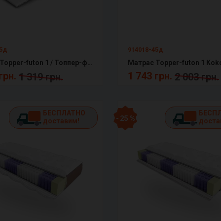
45д
914018-45д
Матрас Topper-futon 1 / Топпер-футон 1 Матролюкс
грн.
1 743 грн.
1 319 грн.
2 003 грн.
БЕСПЛАТНО
БЕСП
- 25 %
доставим!
доста