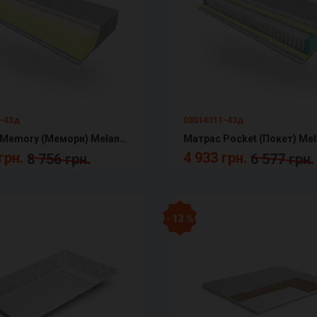
-43д
03014311-43д
Матрас Memory (Мемори) Melange КММ
грн.
4 933 грн.
8 756 грн.
6 577 грн.
- 13 %