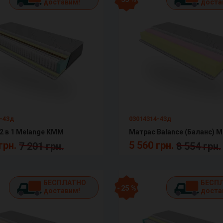
доставим!
доста
-43д
03014314-43д
2 в 1 Melange КММ
грн.
5 560 грн.
7 201 грн.
8 554 грн.
БЕСПЛАТНО
БЕСП
- 25 %
доставим!
доста