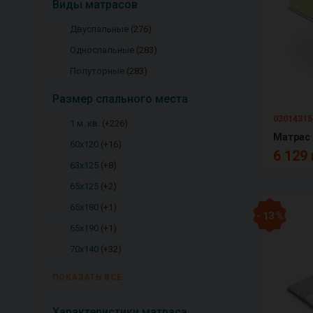
Виды матрасов
Двуспальные
276
Односпальные
283
Полуторные
283
Размер спального места
03014315
1 м. кв.
+226
60х120
+16
6 129 
63х125
+8
65х125
+2
65х180
+1
- 13 %
65х190
+1
70х140
+32
ПОКАЗАТЬ ВСЕ
Характеристики матраса