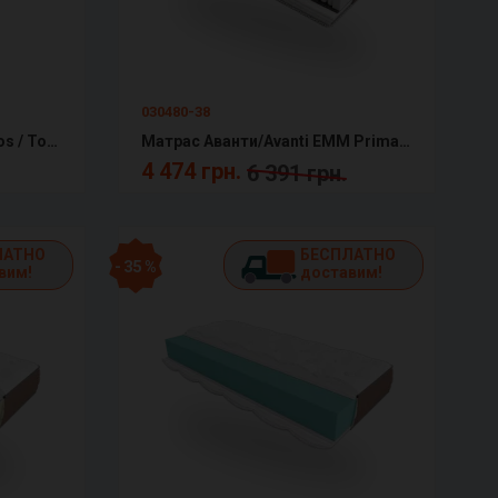
030480-38
Матрас Topper-futon 1 Kokos / Топпер-футон 1 Кокос Матролюкс
Матрас Аванти/Avanti ЕММ Primavera
4 474 грн.
6 391 грн.
ЛАТНО
БЕСПЛАТНО
- 35 %
вим!
доставим!