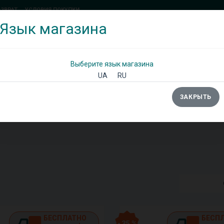
ОЗВРАТ
УСЛОВИЯ ПОКУПКИ
Язык магазина
(097) 338 71 54
(066) 483 71 25
Позвоните мне!
Выберите язык магазина
UA
RU
ЗАКРЫТЬ
Ы
ШКАФЫ
ДИВАНЫ
ТУМБЫ/КОМОДЫ
БЕСПЛАТНО
БЕСП
- 35 %