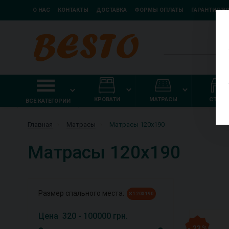
О НАС
КОНТАКТЫ
ДОСТАВКА
ФОРМЫ ОПЛАТЫ
ГАРАНТИЯ/В
КРОВАТИ
МАТРАСЫ
СТОЛ
ВСЕ КАТЕГОРИИ
Главная
Матрасы
Матрасы 120х190
Матрасы 120х190
Размер спального места:
120Х190
Цена
320
-
100000
грн.
- 23 %