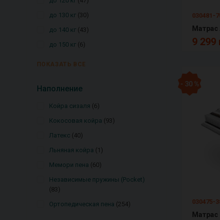
до 120 кг
47
до 130 кг
30
030481-7
Матрас
до 140 кг
43
9 299 
до 150 кг
6
ПОКАЗАТЬ ВСЕ
- 30 %
Наполнение
Койра сизаля
6
Кокосовая койра
93
Латекс
40
Льняная койра
1
Мемори пена
60
Независимые пружины (Pocket)
83
030475-3
Ортопедическая пена
254
Матрас 