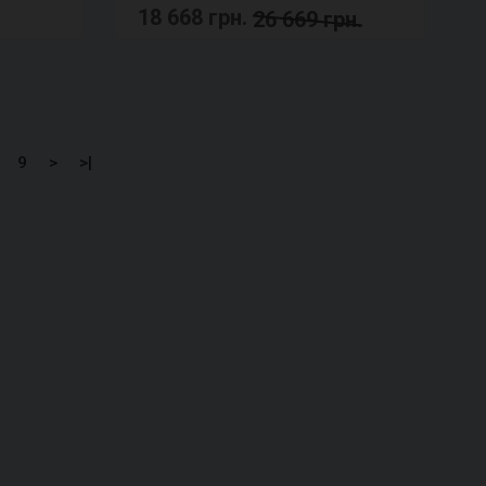
18 668 грн.
26 669 грн.
9
>
>|