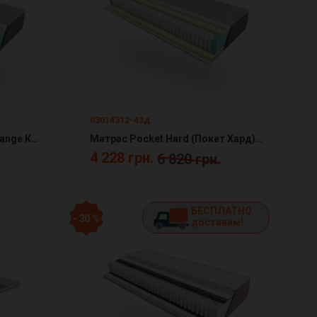
03014312-43д
Матрас Pocket (Покет) Melange КММ
Матрас Pocket Hard (Покет Хард) Melange КММ
4 228 грн.
6 820 грн.
БЕСПЛАТНО
- 30 %
доставим!