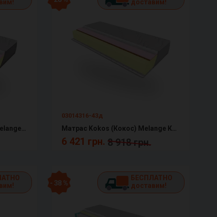
вим!
доставим!
03014316-43д
Матрас Balance (Баланс) Melange КММ
Матрас Kokos (Кокос) Melange КММ
6 421 грн.
8 918 грн.
ЛАТНО
БЕСПЛАТНО
- 38 %
вим!
доставим!