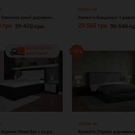
0
020544-30
Кровать Камелия ромб деревянная с подъемным механизмом Арбор
 грн.
29 565 грн.
29 472 грн.
36 545 гр
БЕСПЛАТНО
- 19 %
доставим!
9
020548-30
Кровать Кармен Мини бук с подъемным механизмом Тис мебель