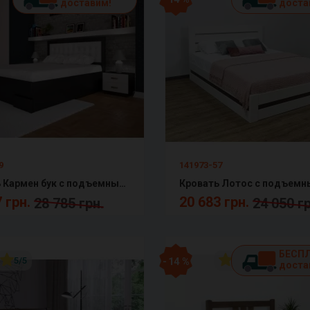
доставим!
доста
9
141973-57
Кровать Кармен бук с подъемным механизмом двуспальная Тис мебель
 грн.
20 683 грн.
28 785 грн.
24 050 гр
БЕСП
5/5
- 14 %
5/5
доста