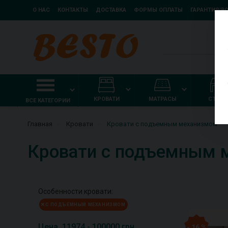
О НАС
КОНТАКТЫ
ДОСТАВКА
ФОРМЫ ОПЛАТЫ
ГАРАНТИЯ/В
КРОВАТИ
МАТРАСЫ
СТОЛ
ВСЕ КАТЕГОРИИ
Главная
Кровати
Кровати c подъемным механизмом
Кровати c подъемным 
Особенности кровати:
С ПОДЪЕМНЫМ МЕХАНИЗМОМ
Цена
11974
-
100000
грн.
- 16 %