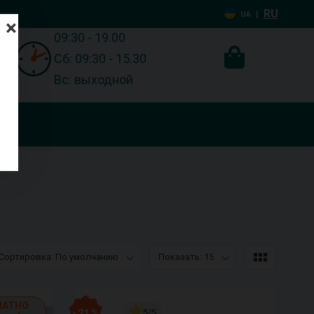
RU
|
UA
×
09:30 - 19.00
Сб: 09:30 - 15.30
Вс: выходной
Сортировка: По умолчанию
Показать: 15
ЛАТНО
- 21 %
5/5