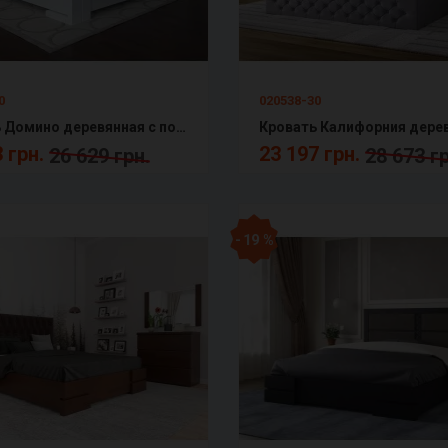
0
020538-30
Кровать Домино деревянная с подъемным механизмом Арбор
 грн.
23 197 грн.
26 629 грн.
28 673 гр
- 19 %