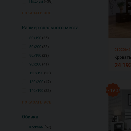
Подиум
+38
ПОКАЗАТЬ ВСЕ
Размер спального места
80х190
25
80х200
22
010206-4
90х190
23
24 193
90х200
41
120х190
23
120х200
47
- 19 %
140х190
22
ПОКАЗАТЬ ВСЕ
Обивка
Кожзам
57