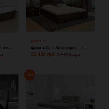
020517-30
Кровать Геракл с подъемным механизмом массив бука Подарок: усиленные ламели
Кровать Дали Люкс деревянная с подъемным механизмом Арбор
22 436 грн.
н.
27 733 грн.
- 19 %