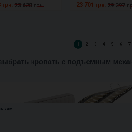
 грн.
23 701 грн.
23 620 грн.
29 297 гр
1
2
3
4
5
6
7
 выбрать кровать с подъемным мех
дальше