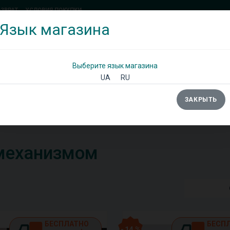
ОЗВРАТ
УСЛОВИЯ ПОКУПКИ
Язык магазина
(097) 338 71 54
(066) 483 71 25
Позвоните мне!
Выберите язык магазина
UA
RU
ЗАКРЫТЬ
Ы
ШКАФЫ
ДИВАНЫ
ТУМБЫ/КОМОДЫ
механизмом
БЕСПЛАТНО
БЕСП
- 14 %