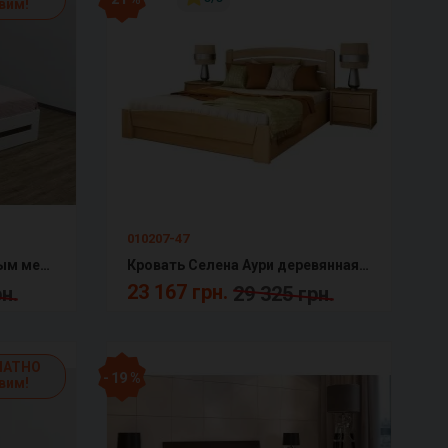
вим!
010207-47
Кровать Лотос с подъемным механизмом массив бука Подарок: усиленные ламели
Кровать Селена Аури деревянная бук с подъемным механизмом Эстелла
23 167 грн.
н.
29 325 грн.
ЛАТНО
- 19 %
вим!