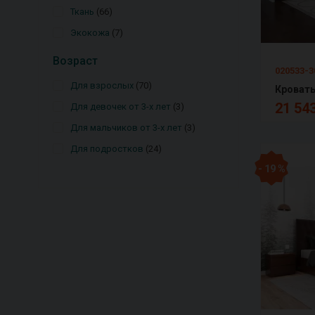
Ткань
66
Экокожа
7
Возраст
020533-3
Для взрослых
70
21 543
Для девочек от 3-х лет
3
Для мальчиков от 3-х лет
3
Для подростков
24
- 19 %