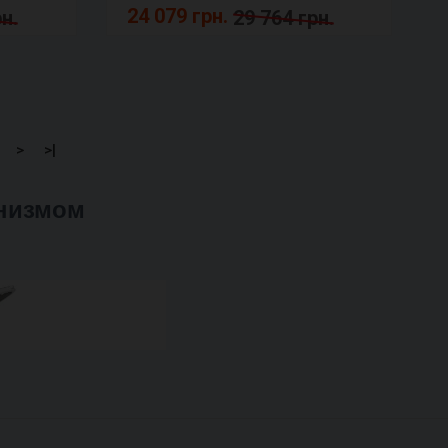
24 079 грн.
н.
29 764 грн.
>
>|
анизмом