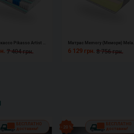
Матрас Пикассо Pikasso Artist ЕММ
Матрас Memo
рн.
6 129 грн.
7 404 грн.
8 756 грн.
и
БЕСПЛАТНО
БЕСПЛАТНО
- 20 %
доставим!
доставим!