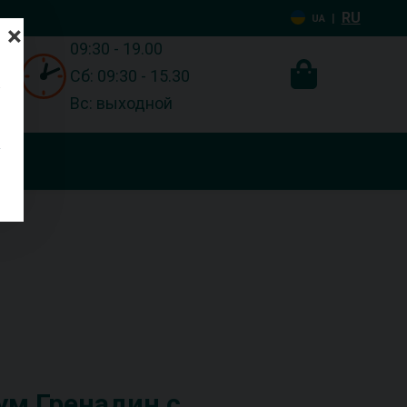
RU
|
UA
×
09:30 - 19.00
Сб: 09:30 - 15.30
Вс: выходной
ум Гренадин с