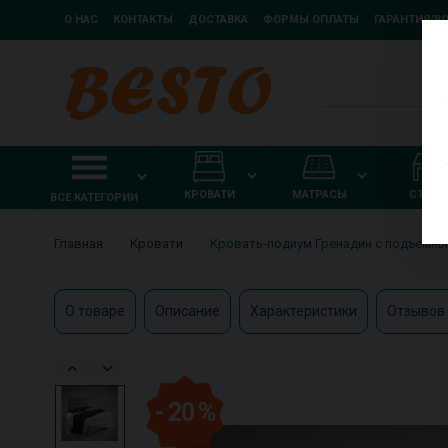
О НАС
КОНТАКТЫ
ДОСТАВКА
ФОРМЫ ОПЛАТЫ
ГАРАНТИЯ/В
КРОВАТИ
МАТРАСЫ
СТОЛ
ВСЕ КАТЕГОРИИ
Главная
Кровати
Кровать-подиум Гренадин с подъемн
О товаре
Описание
Характеристики
Отзывов 
- 20 %