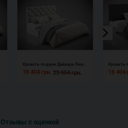
Кровать-подиум Дайкири Люкс с подъемным механизмом Сентензо
18 404 грн.
18 404 
23 004 грн.
Отзывы с оценкой