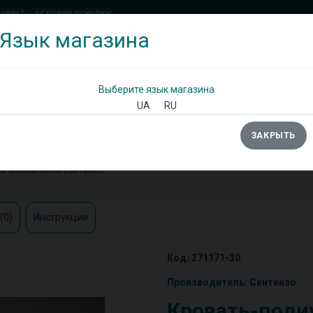
ОЗВРАТ
УСЛОВИЯ ПОКУПКИ
Язык магазина
(097) 338 71 54
(066) 483 71 25
Позвоните мне!
Выберите язык магазина
UA
RU
ЗАКРЫТЬ
Ы
ШКАФЫ
ДИВАНЫ
ТУМБЫ/КОМОДЫ
ым механизмом Сентензо
(0)
Инструкции
Код: 271171-30
Производитель:
Сентензо
Кровать-поди