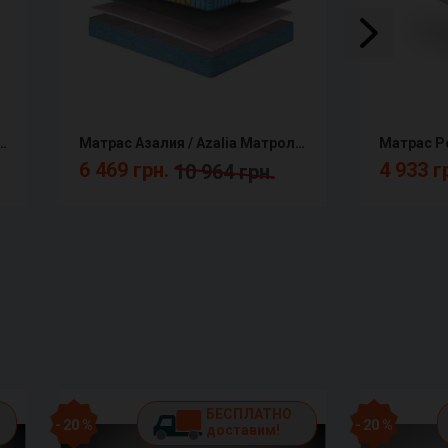
ry (Мемори) Melange КММ
Матрас Азалия / Azalia Матролюкс
6 469 грн.
4 933 г
10 964 грн.
БЕСПЛАТНО
- 20 %
- 20 %
доставим!