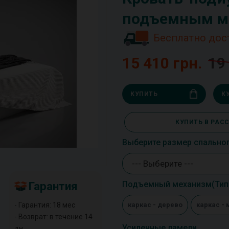
подъемным м
Бесплатно дос
15 410 грн.
19
КУПИТЬ
К
КУПИТЬ В РАС
Выберите размер спально
--- Выберите ---
Подъемный механизм(Тип 
Гарантия
- Гарантия: 18 мес
каркас - дерево
каркас - 
- Возврат: в течение 14
Усиленные ламели
дн