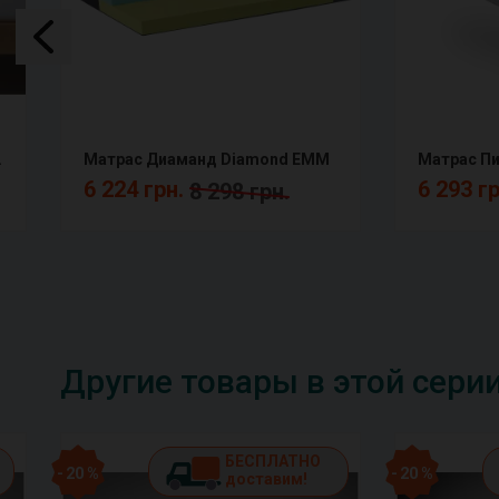
окаемый AF
Матрас Диаманд Diamond ЕММ
6 224 грн.
6 293 г
8 298 грн.
Другие товары в этой сери
БЕСПЛАТНО
- 20 %
- 20 %
доставим!