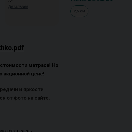
Детальнее
2,5 см
zhko.pdf
 стоимости матраса! Но
о акционной цене!
ередачи и яркости
я от фото на сайте.
оло трёх недель 