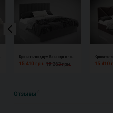
низмом Сентензо
Кровать-подиум Бакарди с подъемным механизмом Сентензо
15 410 грн.
15 410 
19 263 грн.
0
Отзывы