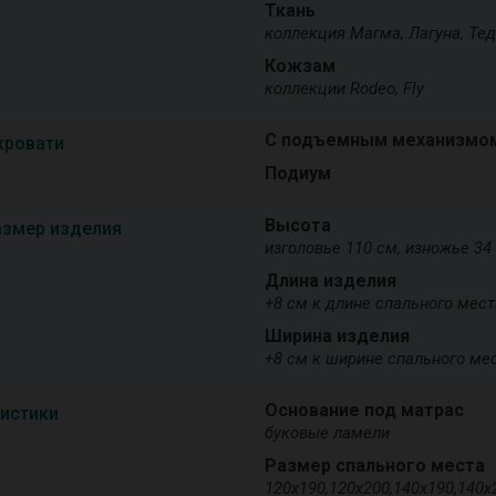
Ткань
коллекция Магма, Лагуна, Те
Кожзам
коллекции Rodeo, Fly
С подъемным механизмо
кровати
Подиум
Высота
азмер изделия
изголовье 110 см, изножье 34
Длина изделия
+8 см к длине спального мест
Ширина изделия
+8 см к ширине спального ме
Основание под матрас
ристики
буковые ламели
Размер спального места
120х190,120х200,140х190,140х