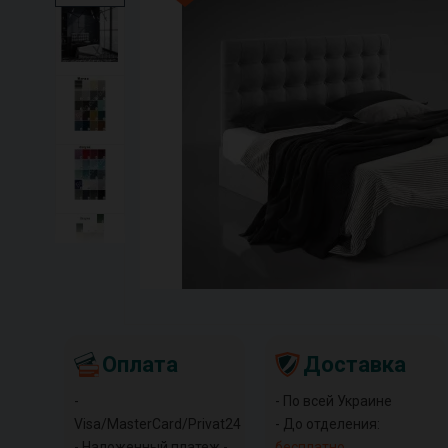
Оплата
Доставка
-
- По всей Украине
Visa/MasterCard/Privat24
- До отделения:
- Наложенный платеж -
бесплатно