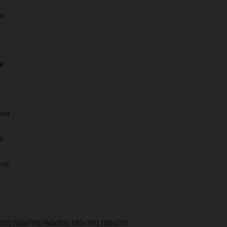
ди
м
 см
а
ста
200,160х190,160х200,180х190,180х200