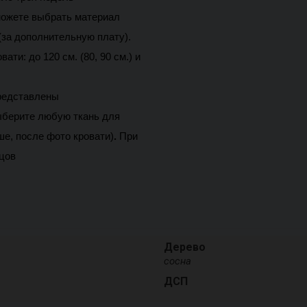
ожете выбрать материал 
за дополнительную плату). 
и: до 120 см. (80, 90 см.) и 
редставлены 
берите любую ткань для 
е, после фото кровати)
.
При 
цов 
Дерево
сосна
ДСП