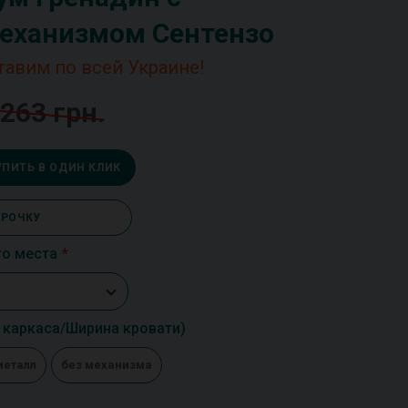
еханизмом Сентензо
тавим по всей Украине!
 263 грн.
УПИТЬ В ОДИН КЛИК
СРОЧКУ
го места
каркаса/Ширина кровати)
металл
без механизма