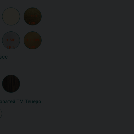
+ 581
грн.
+ 581
+ 1 109
грн.
грн.
все
оватей ТМ Тенеро