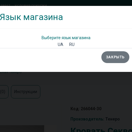
ОЗВРАТ
УСЛОВИЯ ПОКУПКИ
Язык магазина
(097) 338 71 54
(066) 483 71 25
Позвоните мне!
Выберите язык магазина
UA
RU
ЗАКРЫТЬ
Ы
ШКАФЫ
ДИВАНЫ
ТУМБЫ/КОМОДЫ
ьная Тенеро
(0)
Инструкции
Код: 266044-30
Производитель:
Тенеро
Кровать Секв