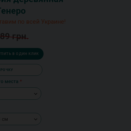
Тенеро
тавим по всей Украине!
89 грн.
УПИТЬ В ОДИН КЛИК
СРОЧКУ
го места
8 см