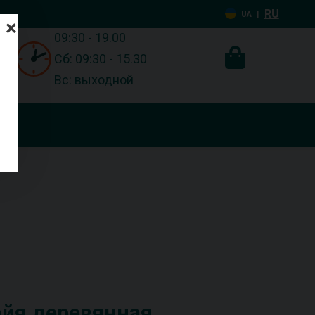
RU
|
UA
×
09:30 - 19.00
Сб: 09:30 - 15.30
Вс: выходной
ойя деревянная