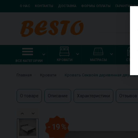
О НАС
КОНТАКТЫ
ДОСТАВКА
ФОРМЫ ОПЛАТЫ
ГАРАНТИЯ/В
КРОВАТИ
МАТРАСЫ
СТОЛ
ВСЕ КАТЕГОРИИ
Главная
Кровати
Кровать Секвойя деревянная двуспал
О товаре
Описание
Характеристики
Отзывов 
- 19 %