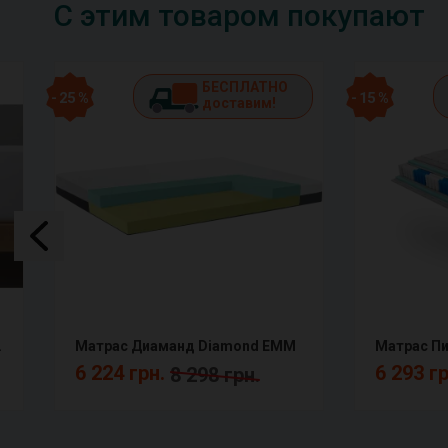
С этим товаром покупают
БЕСПЛАТНО
- 25 %
- 15 %
доставим!
окаемый AF
Матрас Диаманд Diamond ЕММ
6 224 грн.
6 293 г
8 298 грн.