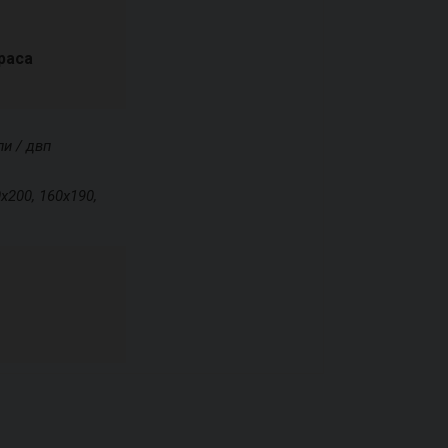
раса
и / двп
х200, 160х190,