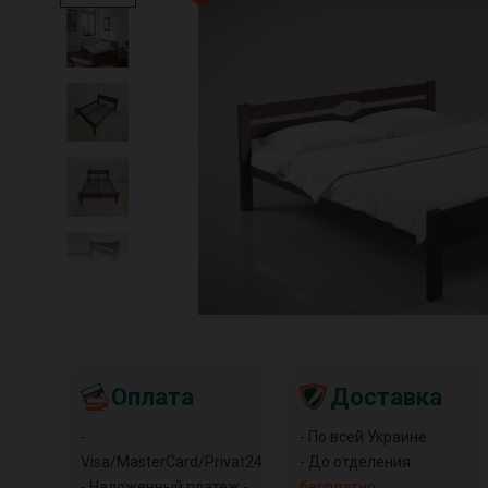
Оплата
Доставка
-
- По всей Украине
Visa/MasterCard/Privat24
- До отделения:
- Наложенный платеж -
бесплатно