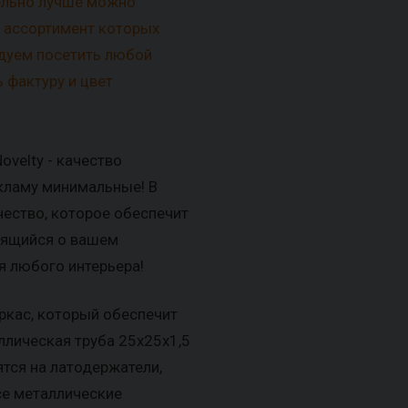
ельно лучше можно
, ассортимент которых
ндуем посетить любой
 фактуру и цвет
ovelty - качество
кламу минимальные! В
чество, которое обеспечит
тящийся о вашем
я любого интерьера!
ркас, который обеспечит
ллическая труба 25x25x1,5
тся на латодержатели,
се металлические