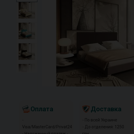
Оплата
Доставка
-
- По всей Украине
Visa/MasterCard/Privat24
- До отделения: 1250
- Наложенный платеж -
грн