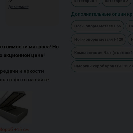
категория 1
категория 2
Детальнее
Дополнительные опции кр
Ноги-опоры металл Н55
Н
Ноги-опоры металл Н120
 стоимости матраса! Но
Комплектация *Lux (съёмный
о акционной цене!
Высокий короб кровати +15 с
ередачи и яркости
я от фото на сайте.