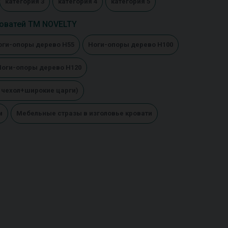
категория 3
категория 4
категория 5
оватей ТМ NOVELTY
оги-опоры дерево Н55
Ноги-опоры дерево Н100
Ноги-опоры дерево Н120
 чехол+широкие царги)
м
Мебельные стразы в изголовье кровати