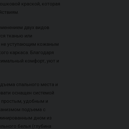
ошковой краской, которая
йствиям.
именением двух видов
тся тканью или
м не уступающим кожаным
ого каркаса. Благодаря
симальный комфорт, уют и
дъема спального места и
овати оснащен системой
я простым, удобным и
ханизмом подъема с
аминированным дном из
льного белья (глубина