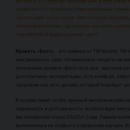
каталоге, который мы вышлем вам. В нем значит
ознакомится с особенностями мебельных тканей
насчитывает сотни видов. Настоятельно рекоме
мебельный магазин, где вживую сможете оценить
тканей(любой экран искажает цвет)
Кровать «Бест»
- это новинка от ТМ Novelty. ТМ N
максимальное, цены оптимальные, затраты на ре
исполнении кровати «Бест» есть все - высокое ка
долголетнюю эксплуатацию, есть комфорт, забо
здоровом сне, есть дизайн, который подойдет дл
В основе лежит особо прочный металлический ка
надежность и долговечность эксплуатации (мета
мм поперечная опора 50x25x1,5 мм. Ламели крепя
выполненные из стойкого к нагрузкам каучука. В