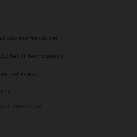
он) обшитое тканью или
 ДСП и HDF белого цвета с
лический каркас
елей
х200, 180х200 см