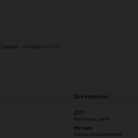
урция) - газлифт на 120
Для взрослых
ДСП
Изголовье, царги
Металл
Каркас цельносварной