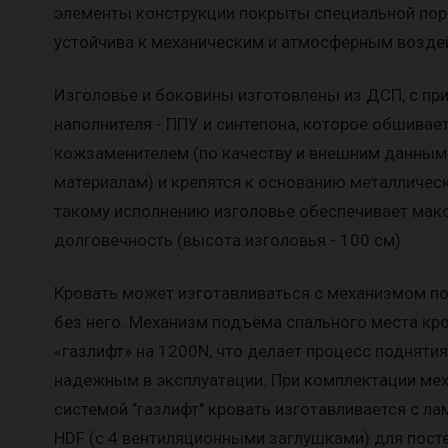
элементы конструкции покрыты специальной пор
устойчива к механическим и атмосферным возде
Изголовье и боковины изготовлены из ДСП, с пр
наполнителя - ППУ и синтепона, которое обшивае
кожзаменителем (по качеству и внешним данны
материалам) и крепятся к основанию металлическ
такому исполнению изголовье обеспечивает мак
долговечность (высота изголовья - 100 см).
Кровать может изготавливаться с механизмом по
без него. Механизм подъёма спального места кр
«газлифт» на 1200N, что делает процесс подняти
надежным в эксплуатации. При комплектации ме
системой "газлифт" кровать изготавливается с л
HDF (с 4 вентиляционными заглушками) для посте