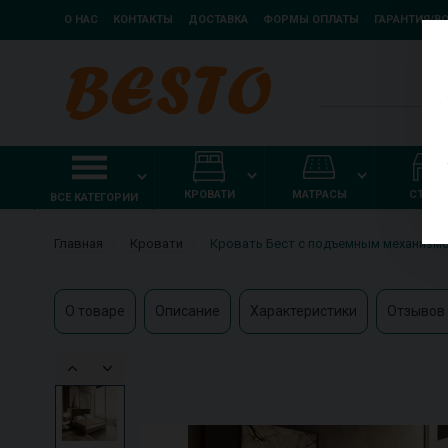
О НАС
КОНТАКТЫ
ДОСТАВКА
ФОРМЫ ОПЛАТЫ
ГАРАНТИЯ/В
КРОВАТИ
МАТРАСЫ
СТОЛ
ВСЕ КАТЕГОРИИ
Главная
Кровати
Кровать Бест с подъемным механизм
О товаре
Описание
Характеристики
Отзывов 