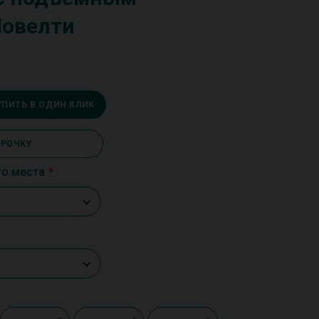
Новелти
УПИТЬ В ОДИН КЛИК
СРОЧКУ
го места