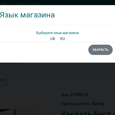
ОЗВРАТ
УСЛОВИЯ ПОКУПКИ
Язык магазина
(097) 338 71 54
(066) 483 71 25
Позвоните мне!
Выберите язык магазина
UA
RU
ЗАКРЫТЬ
Ы
ШКАФЫ
ДИВАНЫ
ТУМБЫ/КОМОДЫ
ом Новелти
(0)
Код: 071004-35
Производитель:
Novelty
Кровать Бест