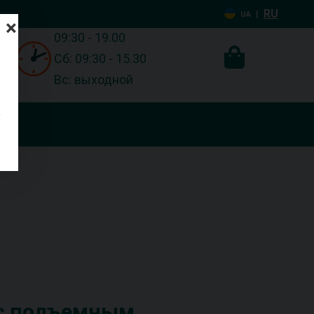
RU
|
UA
×
09:30 - 19.00
Сб: 09:30 - 15.30
Вс: выходной
 с подъемным