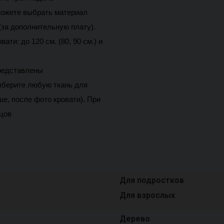
ожете выбрать материал 
за дополнительную плату). 
и: до 120 см. (80, 90 см.) и 
редставлены 
берите любую ткань для 
е, после фото кровати)
.
При 
цов 
Для подростков
Для взрослых
Дерево