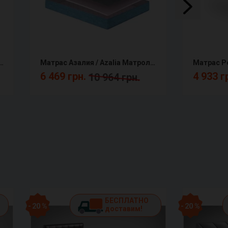
ry (Мемори) Melange КММ
Матрас Азалия / Azalia Матролюкс
6 469 грн.
4 933 г
10 964 грн.
БЕСПЛАТНО
- 20 %
- 20 %
доставим!