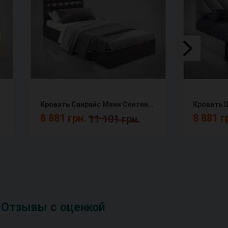
тензо
Кровать Санрайс Мини Сентензо
8 881 грн.
8 881 г
11 101 грн.
Отзывы с оценкой