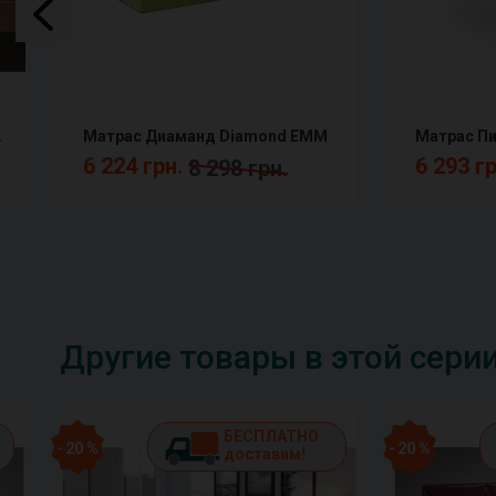
окаемый AF
Матрас Диаманд Diamond ЕММ
6 224 грн.
6 293 г
8 298 грн.
Другие товары в этой сери
БЕСПЛАТНО
- 20 %
- 20 %
доставим!