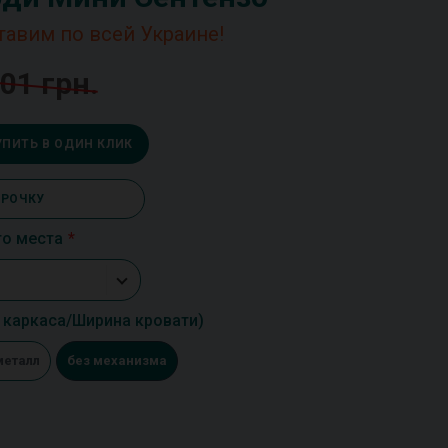
тавим по всей Украине!
01 грн.
УПИТЬ В ОДИН КЛИК
СРОЧКУ
го места
каркаса/Ширина кровати)
металл
без механизма