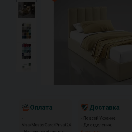
Оплата
Доставка
-
- По всей Украине
Visa/MasterCard/Privat24
- До отделения:
- Наложенный платеж -
бесплатно