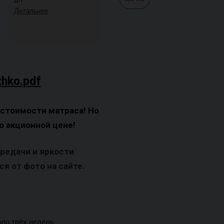
Детальнее
zhko.pdf
 стоимости матраса! Но
о акционной цене!
ередачи и яркости
я от фото на сайте.
оло трёх недель 