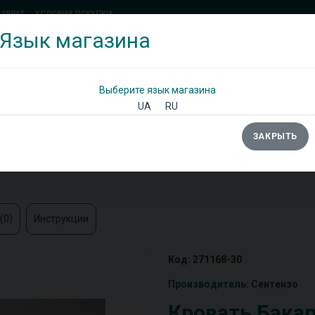
ОЗВРАТ
УСЛОВИЯ ПОКУПКИ
Язык магазина
(097) 338 71 54
(066) 483 71 25
Позвоните мне!
Выберите язык магазина
UA
RU
ЗАКРЫТЬ
Ы
ШКАФЫ
ДИВАНЫ
ТУМБЫ/КОМОДЫ
(0)
Инструкции
Код: 271168-30
Производитель:
Сентензо
Кровать Бака