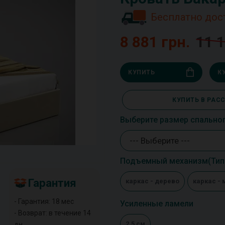
Бесплатно дос
8 881 грн.
11 1
КУПИТЬ
К
КУПИТЬ В РАС
Выберите размер спально
--- Выберите ---
Подъемный механизм(Тип 
Гарантия
каркас - дерево
каркас - 
- Гарантия: 18 мес
Усиленные ламели
- Возврат: в течение 14
2,5 см
дн