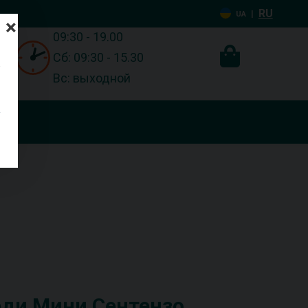
RU
|
UA
×
09:30 - 19.00
Сб: 09:30 - 15.30
Вс: выходной
рди Мини Сентензо