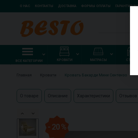
О НАС
КОНТАКТЫ
ДОСТАВКА
ФОРМЫ ОПЛАТЫ
ГАРАНТИЯ/В
КРОВАТИ
МАТРАСЫ
СТОЛ
ВСЕ КАТЕГОРИИ
Главная
Кровати
Кровать Бакарди Мини Сентензо
О товаре
Описание
Характеристики
Отзывов 
- 20 %