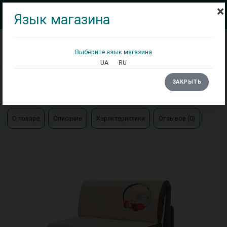
×
Язык магазина
Выберите язык магазина
Кровати
Матрасы
Столы
UA
RU
Главная
Диваны
ЗАКРЫТЬ
Кресло-кровать Elegant 03 Новелти
О товаре
Описание
Характеристики
Отзывов (0)