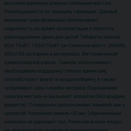
высоким идеально ровным спальным местом.
Раскладывается по принципу гармошки. Данный
механизм трансформации обеспечивает
надежность во время эксплуатации и легкость
раскладывания даже для детей. Габариты кресла:
80х115х87, 100х115х87 см Cпальное место: 200х80,
200х100 см Каркас и материалы: Металлический
цельносварной каркас. Ламели обеспечивают
необходимую поддержку тела во время сна,
способствуют влаго- и воздухообмену, а также
продлевают срок службы матраса. Порошковая
окраска метала не вызывает аллергии (без вредних
веществ). Поперечное расположение ламелей, как у
кроватей. Усиленная ламель 68 мм. Обрезиненные
колёсики не царапают пол. Резиновые ноги-опоры
не двигаются по скользкой поверхности пол