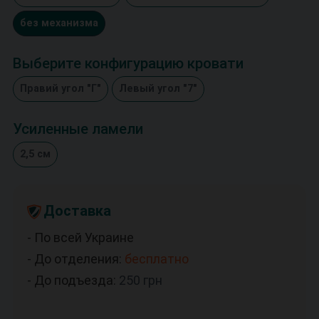
без механизма
Выберите конфигурацию кровати
Правий угол "Г"
Левый угол "7"
Усиленные ламели
2,5 см
Доставка
- По всей Украине
- До отделения:
бесплатно
- До подъезда:
250
грн