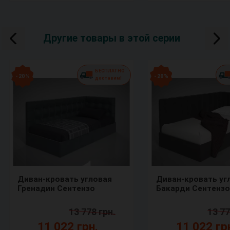
Другие товары в этой серии
БЕСПЛАТНО
- 20 %
- 20 %
доставим!
Диван-кровать угловая
Диван-кровать уг
Гренадин Сентензо
Бакарди Сентензо
13 778 грн.
13 77
11 022 грн.
11 022 гр