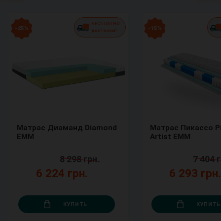
БЕСПЛАТНО
- 25 %
- 15 %
доставим!
Матрас Диаманд Diamond
Матрас Пикассо P
ЕММ
Artist ЕММ
8 298 грн.
7 404 г
6 224 грн.
6 293 грн
КУПИТЬ
КУПИТЬ