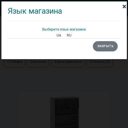
×
Язык магазина
Выберите язык магазина
Кровати
Матрасы
Столы
UA
RU
Главная
Витрина Eridan C
ЗАКРЫТЬ
О товаре
Описание
Характеристики
Отзывов (0)