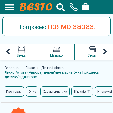
прямо зараз.
Працюємо
Ліжка
Матраци
Столи
Головна
Ліжка
Дитячі ліжка
Ліжко Avrora (Аврора) дерев'яне масив бука Гойдалка
дитяче/підліткове
Про товар
Опис
Характеристики
Відгуків (1)
Инструкції