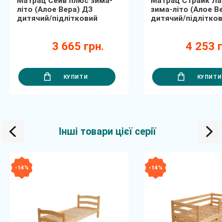
Матрац Сейв плюс зима-
Матрац Страйк Ла
літо (Алое Вера) ДЗ
зима-літо (Алое В
дитячий/підлітковий
дитячий/підлітко
3 665 грн.
4 253 г
КУПИТИ
КУПИТИ
Інші товари цієї серії
- 14 %
- 14 %