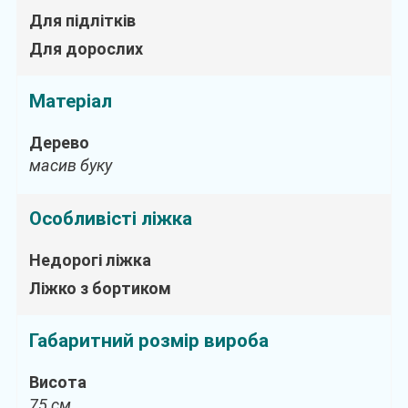
Для підлітків
Для дорослих
Матеріал
Дерево
масив буку
Особливісті ліжка
Недорогі ліжка
Ліжко з бортиком
Габаритний розмір вироба
Висота
75 см