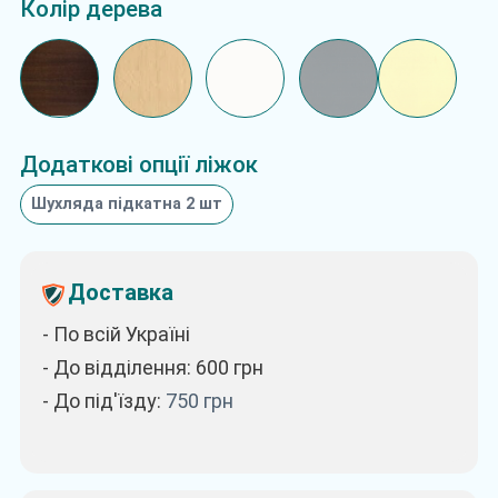
Колір дерева
Додаткові опції ліжок
Шухляда підкатна 2 шт
Доставка
- По всій Україні
- До відділення: 600
грн
- До під'їзду:
750
грн