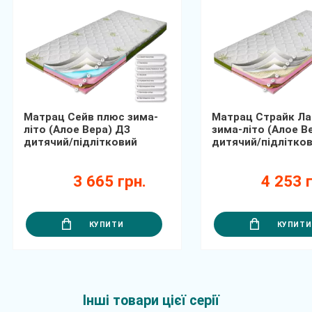
Матрац Сейв плюс зима-
Матрац Страйк Ла
літо (Алое Вера) ДЗ
зима-літо (Алое В
дитячий/підлітковий
дитячий/підлітко
3 665 грн.
4 253 г
КУПИТИ
КУПИТИ
Інші товари цієї серії