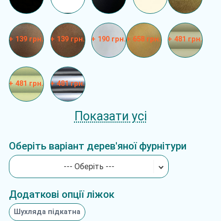
+ 139 грн.
+ 139 грн.
+ 190 грн.
+ 658 грн.
+ 481 грн.
+ 481 грн.
+ 481 грн.
Показати усі
Оберіть варіант дерев'яної фурнітури
--- Оберіть ---
Додаткові опції ліжок
Шухляда підкатна