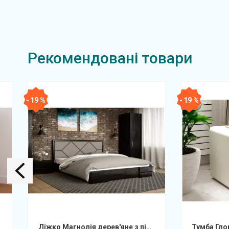
Рекомендовані товари
- 19 %
- 19 %
бор
Ліжко Магнолія дерев'яне з підйомним механізмом Арбор