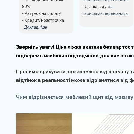
80%
- До під'їзду:
за
- Рахунок на оплату
тарифами перевізника
- Кредит/Розстрочка
Докладніше
Зверніть увагу! Ціна ліжка вказана без вартост
підберемо найбільш підходящий для вас за ак
Просимо врахувати, що залежно від кольору та
відтінок в реальності може відрізнятися від фо
Чим
відрізняється
меблевий
щит
від
масиву