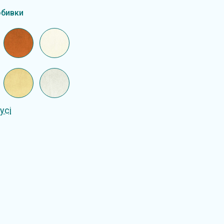
обивки
усі