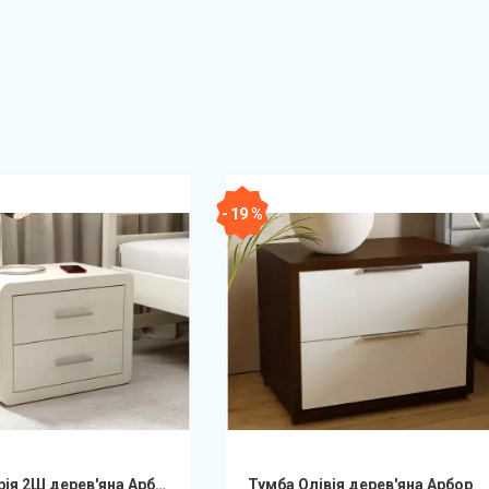
- 19 %
Тумба Глорія 2Ш дерев'яна Арбор
Тумба Олівія дерев'яна Арбор