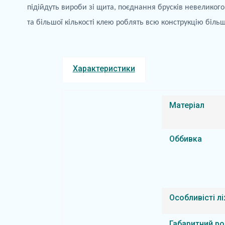
підійдуть
вироби зі щита, поєднання брусків невеликого
та більшої кількості клею роблять всю конструкцію біль
Характеристики
Матеріал
Оббивка
Особливісті л
Габаритний ро