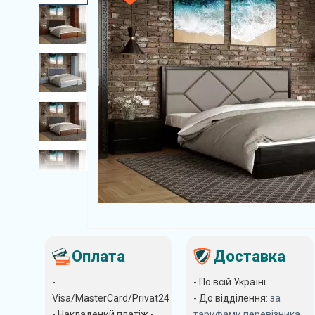
Оплата
Доставка
-
- По всій Україні
Visa/MasterCard/Privat24
- До відділення:
за
- Накладений платіж -
тарифами перевізника