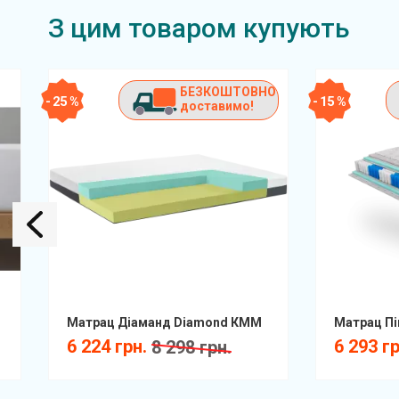
З цим товаром купують
БЕЗКОШТОВНО
- 25 %
- 15 %
доставимо!
Матрац Діаманд Diamond КММ
6 224 грн.
6 293 г
8 298 грн.