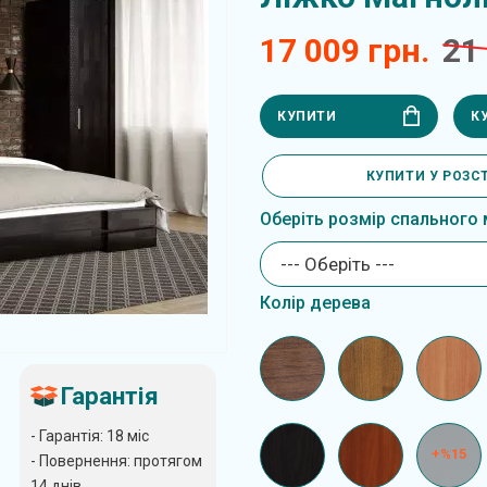
17 009 грн.
21
КУПИТИ
К
КУПИТИ У РОЗС
Оберіть розмір спального 
--- Оберіть ---
Колір дерева
Гарантія
- Гарантія: 18 міс
+%15
- Повернення: протягом
14 днів