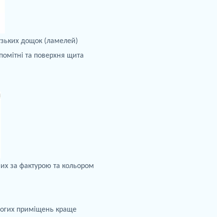
узьких
дощок
(
ламелей
)
помітні та
поверхня щита
аних за фактурою та кольором
огих приміщень краще