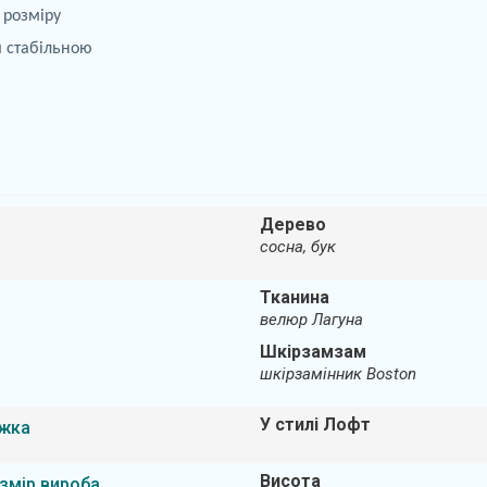
 розміру
ш стабільною
Дерево
сосна, бук
Тканина
велюр Лагуна
Шкірзамзам
шкірзамінник Boston
У стилі Лофт
іжка
Висота
змір вироба