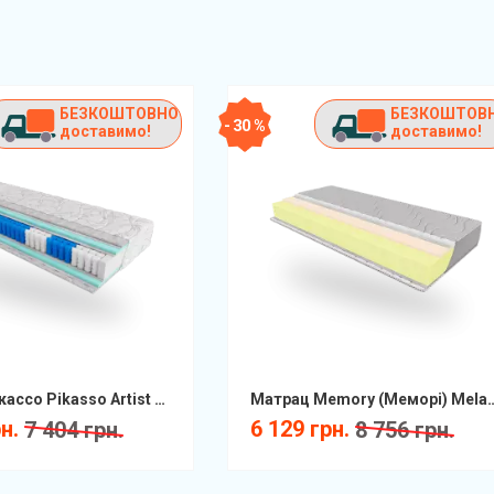
БЕЗКОШТОВНО
БЕЗКОШТОВ
- 30 %
доставимо!
доставимо!
Матрац Пікассо Pikasso Artist КММ
Матрац Memory (Меморі
рн.
6 129 грн.
7 404 грн.
8 756 грн.