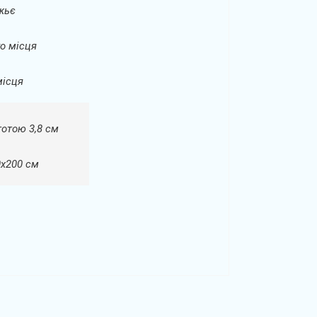
іжьє
о місця
місця
тотою 3,8 см
0х200 см