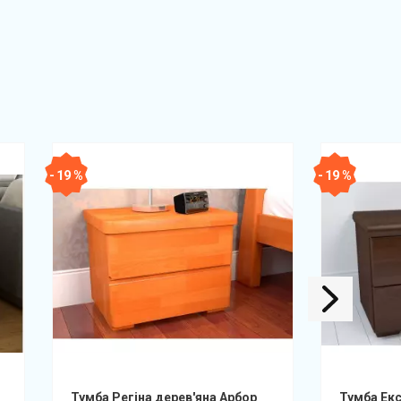
- 19 %
- 19 %
Тумба Регіна дерев'яна Арбор