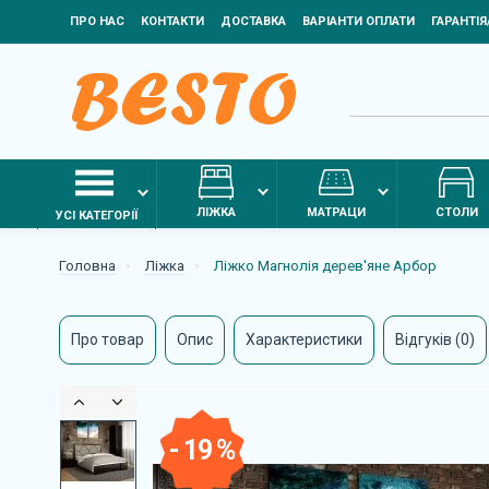
ПРО НАС
КОНТАКТИ
ДОСТАВКА
ВАРІАНТИ ОПЛАТИ
ГАРАНТІ
ЛІЖКА
МАТРАЦИ
СТОЛИ
УСІ КАТЕГОРІЇ
Головна
Ліжка
Ліжко Магнолія дерев'яне Арбор
Про товар
Опис
Характеристики
Відгуків (0)
- 19 %