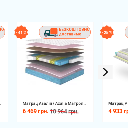
НО
БЕЗКОШТОВНО
- 41 %
- 25 %
доставимо!
) Melange КММ
Матрац Азалія / Azalia Матролюкс
6 469 грн.
4 933 г
10 964 грн.