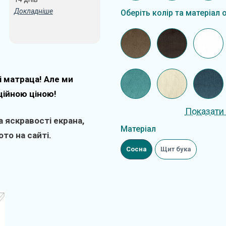
Докладніше
Оберіть колір та матеріал 
і матраца! Але ми
ційною ціною!
Показати 
 яскравості екрана,
Матеріал
то на сайті.
Сосна
Щит бука