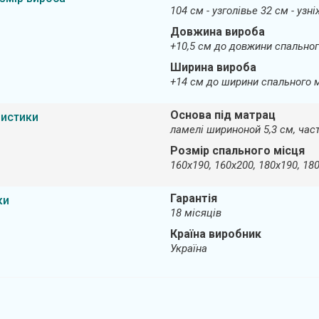
104 см - узголівье 32 см - узн
Довжина вироба
+10,5 см до довжини спальног
Ширина вироба
+14 см до ширини спального 
Основа під матрац
ристики
ламелі шириноной 5,3 см, час
Розмір спального місця
160х190, 160х200, 180х190, 18
Гарантія
ки
18 місяців
Країна виробник
Україна