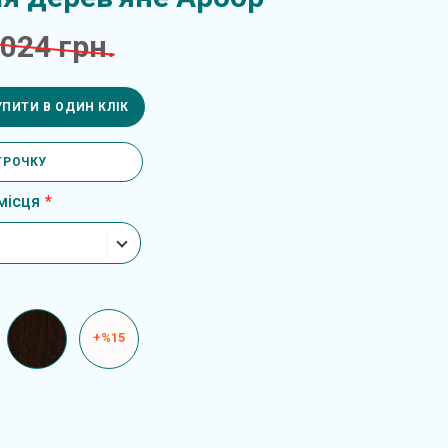
 024 грн.
УПИТИ В ОДИН КЛІК
ТРОЧКУ
місця
+%15