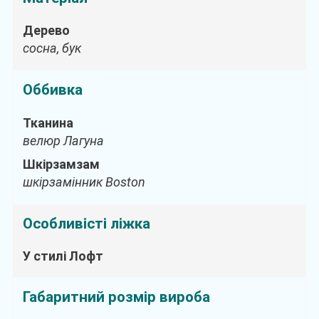
Дерево
сосна, бук
Оббивка
Тканина
велюр Лагуна
Шкірзамзам
шкірзамінник Boston
Особливісті ліжка
У стилі Лофт
Габаритний розмір вироба