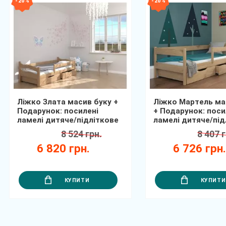
- 20 %
- 20 %
Ліжко Злата масив буку +
Ліжко Мартель ма
Подарунок: посилені
+ Подарунок: поси
ламелі дитяче/підліткове
ламелі дитяче/під
8 524 грн.
8 407 г
6 820 грн.
6 726 грн
КУПИТИ
КУПИТИ