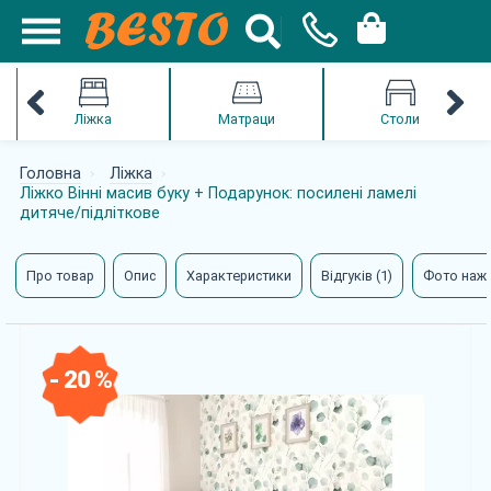
Ліжка
Матраци
Столи
Головна
Ліжка
Ліжко Вінні масив буку + Подарунок: посилені ламелі
дитяче/підліткове
Про товар
Опис
Характеристики
Відгуків (1)
Фото наж
- 20 %