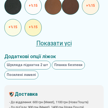
+%15
+%15
+%15
+%15
Показати усі
Додаткові опції ліжок
Шухляда підкатна 2 шт
Планка безпеки
Посилені ламелі
Доставка
- До відділення: 600 грн (Meest), 1100 грн (Нова Пошта)
- До під'їзду: 900 грн (Meest), 1400 грн (Нова Пошта)