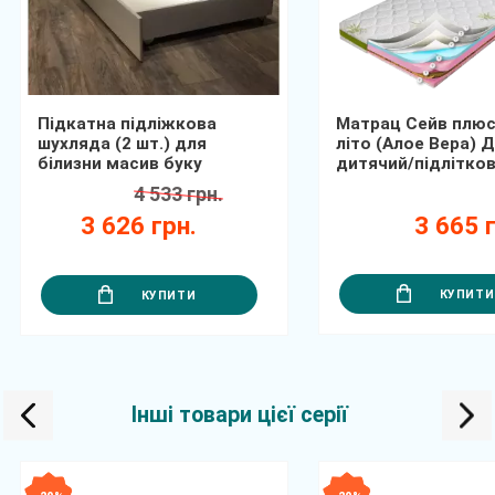
Підкатна підліжкова
Матрац Сейв плюс
шухляда (2 шт.) для
літо (Алое Вера) 
білизни масив буку
дитячий/підлітко
4 533 грн.
3 626 грн.
3 665 г
КУПИТИ
КУПИТИ
Інші товари цієї серії