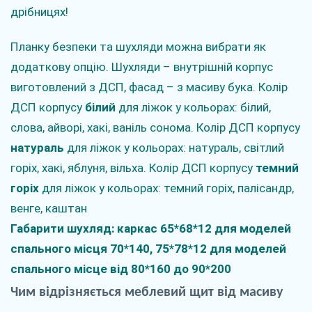
дрібницях!
Планку безпеки та шухляди можна вибрати як
додаткову опцію. Шухляди – внутрішній корпус
виготовлений з ДСП, фасад – з масиву бука. Колір
ДСП корпусу
білий
для ліжок у кольорах: білий,
слова, айворі, хакі, ваніль сонома. Колір ДСП корпусу
натураль
для ліжок у кольорах: натураль, світлий
горіх, хакі, яблуня, вільха. Колір ДСП корпусу
темний
горіх
для ліжок у
кольорах
: темний горіх, палісандр,
венге, каштан
Габарити шухляд: каркас 65*68*12 для моделей
спального місця 70*140, 75*78*12 для моделей
спального місце від 80*160 до 90*200
Чим
відрізняється
меблевий
щит
від
масиву