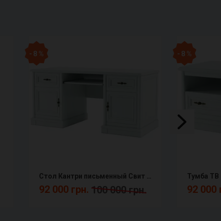
- 8 %
- 8 %
Стол Кантри письменный Свит Меблив Снято
92 000 грн.
92 000 
100 000 грн.