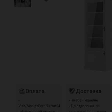
Оплата
Доставка
-
- По всей Украине
Visa/MasterCard/Privat24
- До отделения:
по
- Наложенный платеж -
тарифам перевозчика