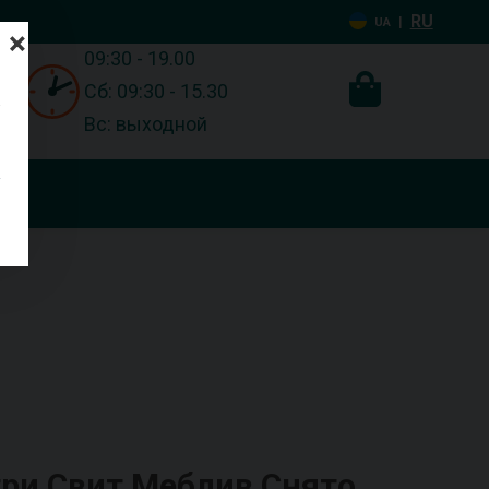
RU
|
UA
×
09:30 - 19.00
Сб: 09:30 - 15.30
Вс: выходной
три Свит Меблив Снято