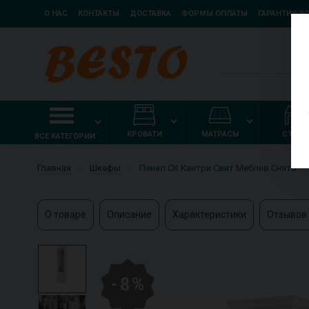
О НАС
КОНТАКТЫ
ДОСТАВКА
ФОРМЫ ОПЛАТЫ
ГАРАНТИЯ/В
КРОВАТИ
МАТРАСЫ
СТОЛ
ВСЕ КАТЕГОРИИ
Главная
Шкафы
Пенал СК Кантри Свит Меблив Снято
О товаре
Описание
Характеристики
Отзывов 
- 8 %