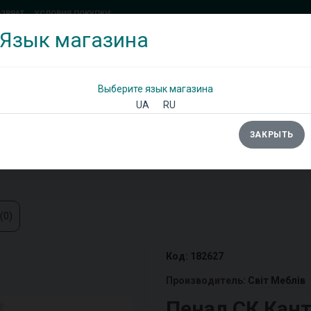
ОЗВРАТ
УСЛОВИЯ ПОКУПКИ
Язык магазина
(097) 338 71 54
(066) 483 71 25
Позвоните мне!
Выберите язык магазина
UA
RU
ЗАКРЫТЬ
Ы
ШКАФЫ
ДИВАНЫ
ТУМБЫ/КОМОДЫ
(0)
Код: 182627
Производитель:
Світ Меблів
Пенал СК Кан