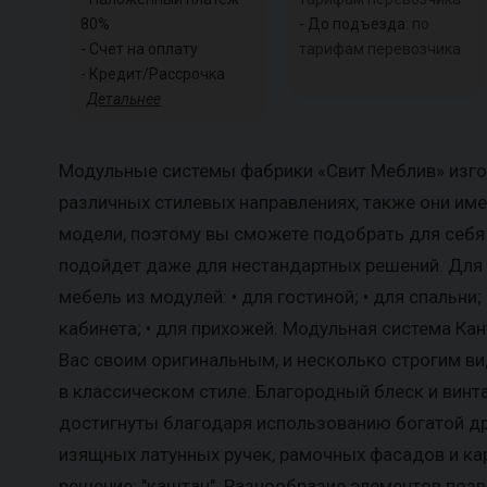
80%
- До подъезда:
по
- Счет на оплату
тарифам перевозчика
- Кредит/Рассрочка
Детальнее
Модульные системы фабрики «Свит Меблив» изго
различных стилевых направлениях, также они им
модели, поэтому вы сможете подобрать для себя 
подойдет даже для нестандартных решений. Для 
мебель из модулей: • для гостиной; • для спальни; 
кабинета; • для прихожей. Модульная система Ка
Вас своим оригинальным, и несколько строгим в
в классическом стиле. Благородный блеск и вин
достигнуты благодаря использованию богатой д
изящных латунных ручек, рамочных фасадов и ка
решение: "каштан". Разнообразие элементов поз