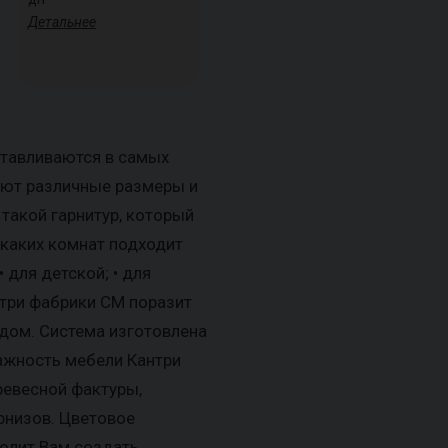
Детальнее
тавливаются в самых
еют различные размеры и
такой гарнитур, который
каких комнат подходит
• для детской; • для
нтри фабрики СМ поразит
идом. Система изготовлена
тажность мебели Кантри
ревесной фактуры,
рнизов. Цветовое
волит Вам создать