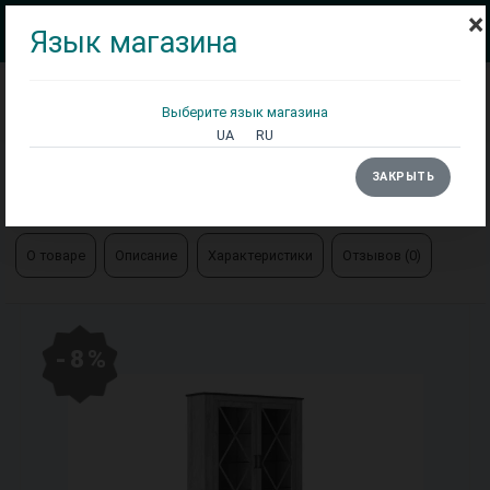
×
Язык магазина
Выберите язык магазина
Кровати
Матрасы
Столы
UA
RU
Главная
Шкафы
ЗАКРЫТЬ
Пенал Эшли 2Д Свит Меблив Снято
О товаре
Описание
Характеристики
Отзывов (0)
- 8 %