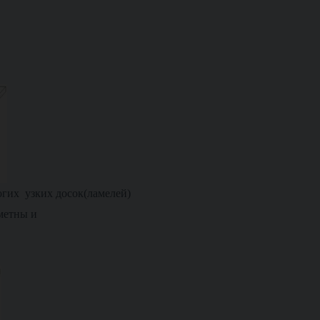
огих узких досок(ламелей)
аметны и