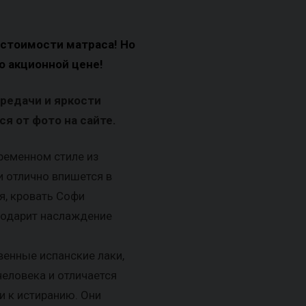
 стоимости матраса! Но
о акционной цене!
ередачи и яркости
я от фото на сайте.
ременном стиле из
и отлично впишется в
я, кровать Софи
подарит наслаждение
венные испанские лаки,
еловека и отличается
и к истиранию. Они