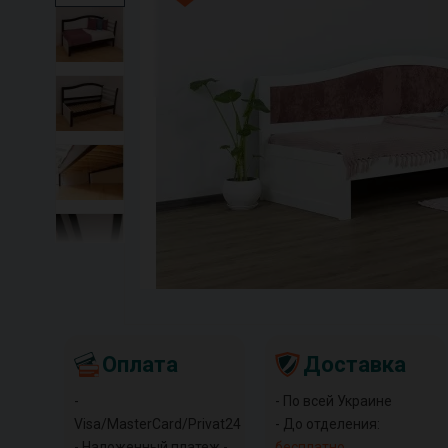
Оплата
Доставка
-
- По всей Украине
Visa/MasterCard/Privat24
- До отделения:
- Наложенный платеж -
бесплатно