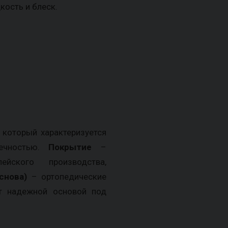
кость и блеск.
 который характеризуется
вечностью.
Покрытие
–
йского производства,
снова)
– ортопедические
т надежной основой под