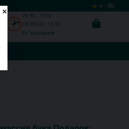
RU
|
UA
×
09:30 - 19.00
Сб: 09:30 - 15.30
Вс: выходной
массив бука Подарок: