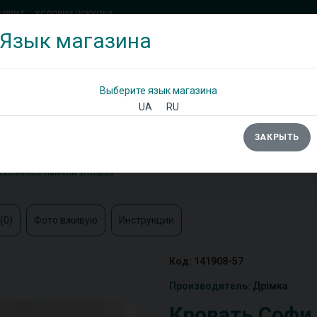
ОЗВРАТ
УСЛОВИЯ ПОКУПКИ
Язык магазина
(097) 338 71 54
(066) 483 71 25
Позвоните мне!
Выберите язык магазина
UA
RU
ЗАКРЫТЬ
Ы
ШКАФЫ
ДИВАНЫ
ТУМБЫ/КОМОДЫ
усиленные ламели Угловая
(0)
Фото вживую
Инструкции
Код: 141908-57
Производитель:
Дрімка
Кровать Софи 