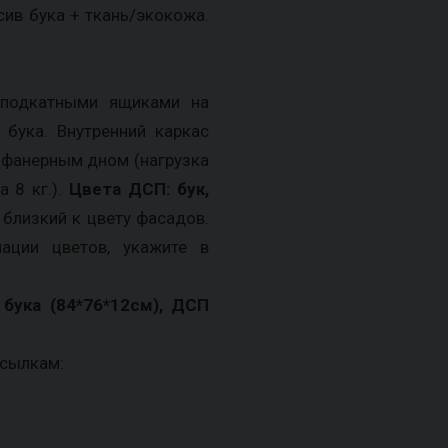
сив бука + ткань/экокожа.
 подкатными ящиками на
бука. Внутренний каркас
 фанерным дном (нагрузка
 8 кг.).
Цвета ДСП: бук,
близкий к цвету фасадов.
ации цветов, укажите в
бука (84*76*12см), ДСП
ссылкам: