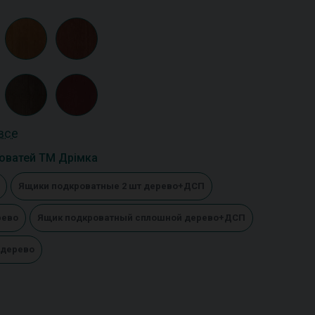
все
оватей ТМ Дрімка
Ящики подкроватные 2 шт дерево+ДСП
рево
Ящик подкроватный сплошной дерево+ДСП
 дерево