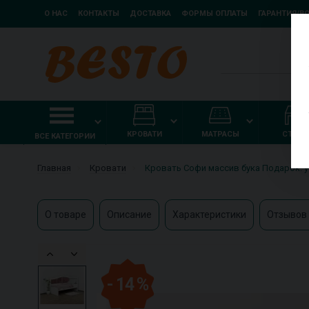
О НАС
КОНТАКТЫ
ДОСТАВКА
ФОРМЫ ОПЛАТЫ
ГАРАНТИЯ/В
КРОВАТИ
МАТРАСЫ
СТОЛ
ВСЕ КАТЕГОРИИ
Главная
Кровати
Кровать Софи массив бука Подарок: 
О товаре
Описание
Характеристики
Отзывов 
- 14 %